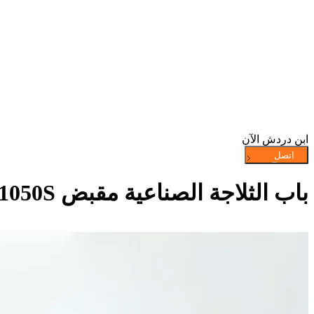
ابن دردش الآن
باب الثلاجة الصناعية مقبض 1050S سطح عادي جبل مزلاج 5 "Zamac