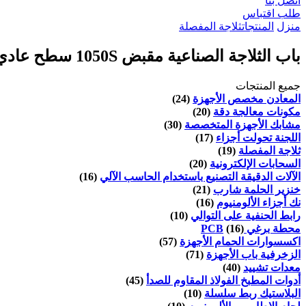
اتصل بنا
طلب اقتباس
منزل
المنتجات
ثلاجة المفصلة
باب الثلاجة الصناعية مقبض 1050S سطح عادي جبل مزلاج 5 "Zamac
جميع المنتجات
المعادن مخصص الأجهزة
(24)
مكونات معالجة دقة
(20)
مشابك الأجهزة المتخصصة
(30)
اللجنة تحولت أجزاء
(17)
ثلاجة المفصلة
(19)
السحابات الإلكترونية
(20)
الآلات الدقيقة التصنيع باستخدام الحاسب الآلي
(16)
خنزير الحلمة شارب
(21)
نك أجزاء الألومنيوم
(16)
رابط الحنفية على التوالي
(10)
محطة برغي PCB
(16)
اكسسوارات الحمام الأجهزة
(57)
الزخرفية باب الأجهزة
(71)
معدات تشييد
(40)
أدوات المطبخ الفولاذ المقاوم للصدأ
(45)
البلاستيك ربط سلسلة
(10)