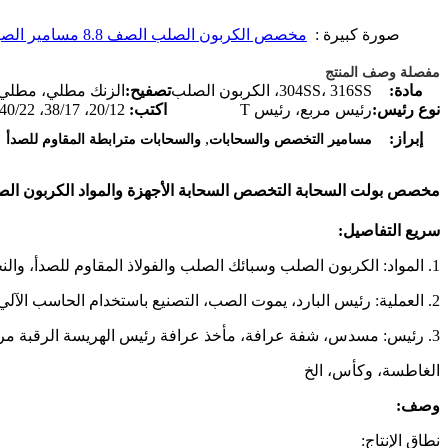
صورة كبيرة :
مخصص الكربون الصلب الصف 8.8 مسامير الصواميل والمسامير مشابك الأجهزة
مفصلة وصف المنتج
مادة:
304SS، 316SS، الكربون الصلب
تصفيح:
الزنك مطلي، مطلي 
نوع رئيس:
رئيس مربع، رئيس T
اكتب:
20/12، 38/17، 40/22، 41/22، 50/30
,
إبراز:
مسامير التخصص والسحابات
والسحابات مترابطة المقاوم للصدأ
مخصص بولت السحابة التخصص السحابة الأجهزة والمواد الكربون الصل
سريع التفاصيل:
1. المواد: الكربون الصلب وسبائك الصلب والفولاذ المقاوم للصدأ، والنحاس والنحاس والألومنيوم وسبائك الزنك، الخ
2. العملية: رئيس البارد، يموت الصب، التصنيع باستخدام الحاسب الآلي وتصنيع الآلات.
3. رئيس: مسدس، شفة عرافة، مأخذ عرافة رئيس الهريسة الرقبة مربع، السكك الحديدية الحرس، مربع، T-الرأس، شقة
الغاطسة، وكأس، الخ
وصف:
نطاق الإنتاج: