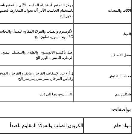
مركز التصنيع باستخدام الحاسب الآلي، التصنيع باس
الآلات والمعدات
محور الخ
المواد
PO، بوم، نايلون، تفلون الخ
اطل بأكسيد الألومنيوم، والطلاء، والتنظيف، تلميع،
صقل الأسطح
الرملي، النقش بالليزر الخ
ل أ ج ب، الإسقاط، الفرجار، مايكرو الفرجار، الم
معدات التفتيش
وقياس الفرجار، ممر متر، يمر متر الخ
شكل رسم
PDF، دوغ، وما إلى ذلك.
مواصفات:
مواد خام
الكربون الصلب والفولاذ المقاوم للصدأ