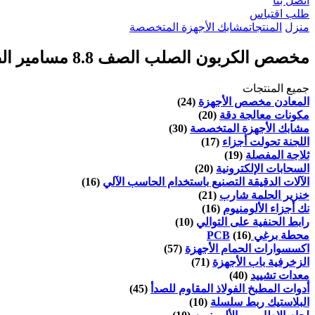
اتصل بنا
طلب اقتباس
منزل
المنتجات
مشابك الأجهزة المتخصصة
مخصص الكربون الصلب الصف 8.8 مسامير الصواميل والمسامير مشابك الأجهزة
جميع المنتجات
المعادن مخصص الأجهزة
(24)
مكونات معالجة دقة
(20)
مشابك الأجهزة المتخصصة
(30)
اللجنة تحولت أجزاء
(17)
ثلاجة المفصلة
(19)
السحابات الإلكترونية
(20)
الآلات الدقيقة التصنيع باستخدام الحاسب الآلي
(16)
خنزير الحلمة شارب
(21)
نك أجزاء الألومنيوم
(16)
رابط الحنفية على التوالي
(10)
محطة برغي PCB
(16)
اكسسوارات الحمام الأجهزة
(57)
الزخرفية باب الأجهزة
(71)
معدات تشييد
(40)
أدوات المطبخ الفولاذ المقاوم للصدأ
(45)
البلاستيك ربط سلسلة
(10)