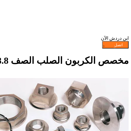
ابن دردش الآن
مخصص الكربون الصلب الصف 8.8 مسامير الصواميل والمسامير مشابك الأجهزة