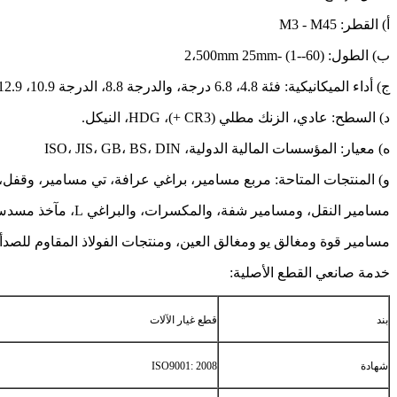
أ) القطر: M3 - M45
ب) الطول: 2،500mm 25mm- (1--60)
ج) أداء الميكانيكية: فئة 4.8، 6.8 درجة، والدرجة 8.8، الدرجة 10.9، 12.9 درجة
د) السطح: عادي، الزنك مطلي (CR3 +)، HDG، النيكل.
ه) معيار: المؤسسات المالية الدولية، ISO، JIS، GB، BS، DIN
و) المنتجات المتاحة: مربع مسامير، براغي عرافة، تي مسامير، وقفل،
مسامير النقل، ومسامير شفة، والمكسرات، والبراغي L، مآخذ مسدس ومغالق مسمار، عالية
مسامير قوة ومغالق يو ومغالق العين، ومنتجات الفولاذ المقاوم للصدأ، DIN931، DIN601، DIN933، DIN603، المكسر
خدمة صانعي القطع الأصلية:
بند
قطع غيار الآلات
شهادة
ISO9001: 2008