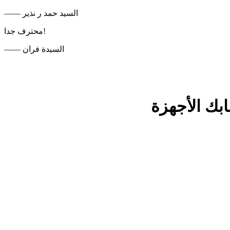
—— السيد حمد ر نذير
محترف جدا!
—— السيدة فران