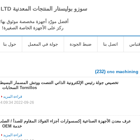
سوزو بوليستار المنتجات المعدنية CO، LTD
أفضل مورّد أجهزة مخصصة موثوق بها!
ركز على الأجهزة الخاصة الصغيرة!
تباس
اتصل بنا
ضبط الجودة
جولة في المعمل
حول بنا
(232)
cnc machining 
تخصيص جولة رئيس الإلكترونية الذاتي التنصت ووتش المسمار البسيطة
Tornillos السحابات
قراءة المزيد
2022-09-26 14:09:34
عرف معدن الأجهزة الصناعية إكسسوارات أجزاء الفولاذ المقاوم للصدأ / الصل
خدمة OEM
قراءة المزيد