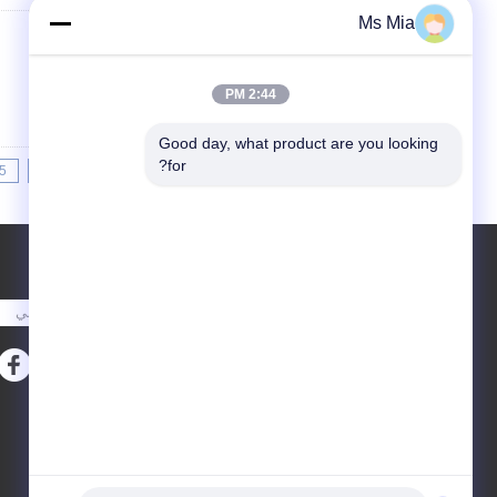
Ms Mia
اتصل
2:44 PM
Good day, what product are you looking 
for?
5
4
<<
|<
Page 9 of 24
طلب اقتباس
أرسلت
E-Mail
خريطة الموقع
|
موقع الجوال