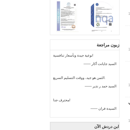
زبون مراجعة
نوعية جيدة وبأسعار تنافسية!
—— السيد جايانت أكار
الثمن هو جيد، ووقت التسليم السريع.
—— السيد حمد ر نذير
محترف جدا!
في
—— السيدة فران
ابن دردش الآن