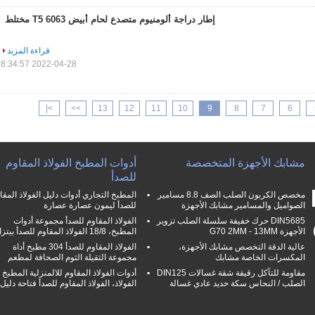
إطار دراجة ألومنيوم متصدع لحام أبيض 6063 T5 مختلط
قراءة المزيد
2022-04-28 18:34:57
>|
>>
13
12
11
10
9
8
7
6
مشابك الأجهزة المتخصصة
أدوات المطبخ الفولاذ المقاوم
للصدأ
مخصص الكربون الصلب الصف 8.8 مسامير
المطبخ التجاري أدوات دليل الفولاذ المقا
الصواميل والمسامير مشابك الأجهزة
للصدأ ليمون عصارة عصارة
DIN5685 حرك خفيفة سلسلة الصلب تزوير
الفولاذ المقاوم للصدأ مجموعة أدوات
الأجهزة G70 2MM - 13MM
المطبخ، 18/8 الفولاذ المقاوم للصدأ بيتزا كتر
عالية الدقة التخصص مشابك الأجهزة،
الفولاذ المقاوم للصدأ 304 مطبخ أداة
المكسرات الخاصة مشابك
مجموعة الثقيلة الثوم الصحافة لمطعم
مقاومة للتآكل رقيقة شقة غسالات DIN125
أدوات الفولاذ المقاوم للالمنزلية المطبخ
الصلب / النحاس سكة حديد عادي غسالة
الفولاذ، الفولاذ المقاوم للصدأ فتاحة دليل