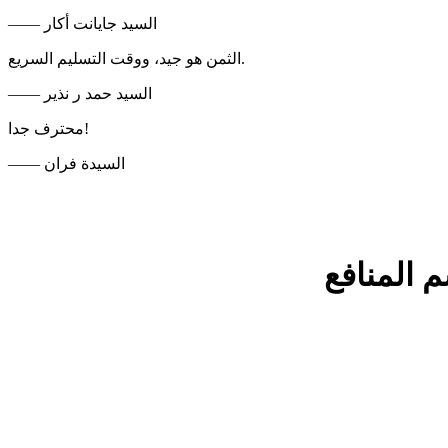
—— السيد جايانت أكار
الثمن هو جيد، ووقت التسليم السريع.
—— السيد حمد ر نذير
محترف جدا!
—— السيدة فران
م المنافع