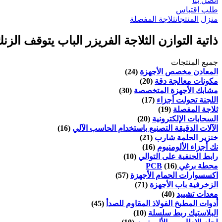
اتصل بنا
طلب اقتباس
منزل
المنتجات
ثلاجة المفصلة
ذاتية التوازن الثلاجة الفريزر الباب يتوقف ال
جميع المنتجات
المعادن مخصص الأجهزة
(24)
مكونات معالجة دقة
(20)
مشابك الأجهزة المتخصصة
(30)
اللجنة تحولت أجزاء
(17)
ثلاجة المفصلة
(19)
السحابات الإلكترونية
(20)
الآلات الدقيقة التصنيع باستخدام الحاسب الآلي
(16)
خنزير الحلمة شارب
(21)
نك أجزاء الألومنيوم
(16)
رابط الحنفية على التوالي
(10)
محطة برغي PCB
(16)
اكسسوارات الحمام الأجهزة
(57)
الزخرفية باب الأجهزة
(71)
معدات تشييد
(40)
أدوات المطبخ الفولاذ المقاوم للصدأ
(45)
البلاستيك ربط سلسلة
(10)