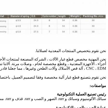
نحن نقوم بتخصيص المنتجات المعدنية لعملائنا.
نحن المهنية مخصص قطع غيار الآلات ، الشركة المصنعة لمنتجات الأجهز
أجزاء ، الأجهزة المعدنية ، وقطع مخصصة لحام ، وصلات مرنة. آلاتنا تش
CNC ، EDM ، آلة قص الأسلاك وآلات الطحن وغيرها ، مما جعلنا قادرين على صنع وتطوير جميع أنواع المنتجات المعدنية أنت.
نحن نقوم بتصنيع قطع غيار آلية مخصصة وفقا لتصميم العميل. باختصار ،
مواصفات:
رئيس تصنيع العملية التكنولوجية
سبائك الألومنيوم وسبائك و rarr. الصهر و الصب و rarr. قذف و rarr. مسحوق الطلاء و rarr. صب المطاط لعزل الحرارة و rarr. و rarr. التعبئة و rarr. pvdf طلاء anodizing الكهربي → وضع في مستودع المنتجات.
عملية الصب والصب التكنولوجية