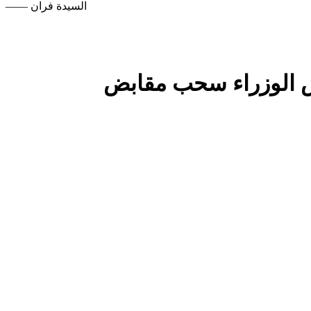
—— السيدة فران