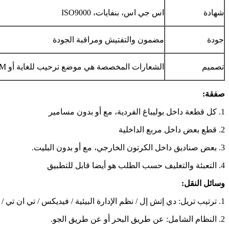
شهادة
اس جي اس، بنفايات، ISO9000
جودة
مضمون والتفتيش ومراقبة الجودة
تصميم
الشعارات المخصصة هي موضع ترحيب للغاية أو OEM
صفقة:
1. كل قطعة داخل بوليباغ الفردية، مع أو بدون مسامير
2. قطع بعض داخل مربع الداخلية
3. بعض صناديق داخل الكرتون الخارجي، مع أو بدون البليت.
4. التعبئة والتغليف حسب الطلب هو أيضا قابل للتطبيق
وسائل النقل:
1. ترتيب تريل: دي إتش إل / نظم الإدارة البيئية / فيديكس / تي ان تي / يو بي إس
2. النظام الشامل: عن طريق البحر أو عن طريق الجو.