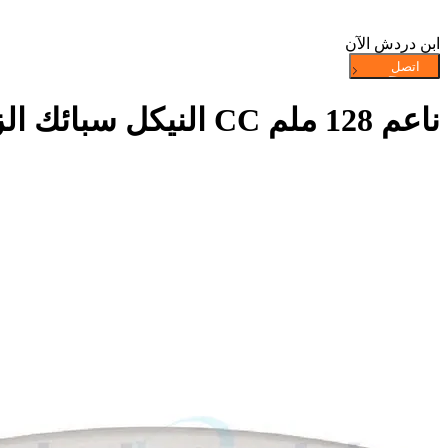
ابن دردش الآن
ناعم 128 ملم CC النيكل سبائك الزنك المطبخ المعاصر القوس مجلس الوزراء سحب مقابض