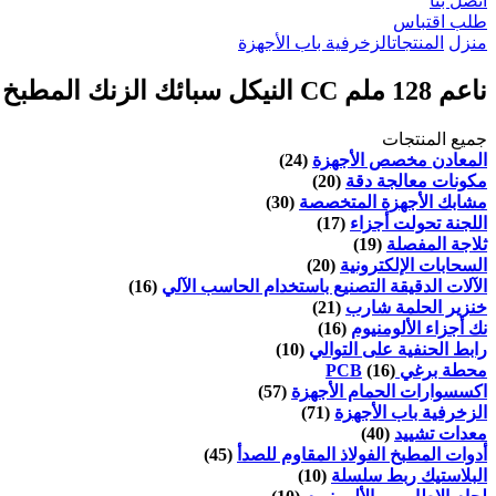
اتصل بنا
طلب اقتباس
منزل
المنتجات
الزخرفية باب الأجهزة
ناعم 128 ملم CC النيكل سبائك الزنك المطبخ المعاصر القوس مجلس الوزراء سحب مقابض
جميع المنتجات
المعادن مخصص الأجهزة
(24)
مكونات معالجة دقة
(20)
مشابك الأجهزة المتخصصة
(30)
اللجنة تحولت أجزاء
(17)
ثلاجة المفصلة
(19)
السحابات الإلكترونية
(20)
الآلات الدقيقة التصنيع باستخدام الحاسب الآلي
(16)
خنزير الحلمة شارب
(21)
نك أجزاء الألومنيوم
(16)
رابط الحنفية على التوالي
(10)
محطة برغي PCB
(16)
اكسسوارات الحمام الأجهزة
(57)
الزخرفية باب الأجهزة
(71)
معدات تشييد
(40)
أدوات المطبخ الفولاذ المقاوم للصدأ
(45)
البلاستيك ربط سلسلة
(10)