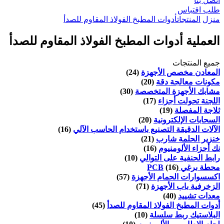
اتصل بنا
طلب اقتباس
منزل
المنتجات
أدوات المطبخ الفولاذ المقاوم للصدأ
العملية أدوات المطبخ الفولاذ المقاوم للصدأ
جميع المنتجات
المعادن مخصص الأجهزة
(24)
مكونات معالجة دقة
(20)
مشابك الأجهزة المتخصصة
(30)
اللجنة تحولت أجزاء
(17)
ثلاجة المفصلة
(19)
السحابات الإلكترونية
(20)
الآلات الدقيقة التصنيع باستخدام الحاسب الآلي
(16)
خنزير الحلمة شارب
(21)
نك أجزاء الألومنيوم
(16)
رابط الحنفية على التوالي
(10)
محطة برغي PCB
(16)
اكسسوارات الحمام الأجهزة
(57)
الزخرفية باب الأجهزة
(71)
معدات تشييد
(40)
أدوات المطبخ الفولاذ المقاوم للصدأ
(45)
البلاستيك ربط سلسلة
(10)