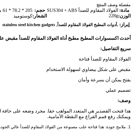
مفصلة وصف المنتج
مادة:
الفولاذ المقاوم للصدأ SUS304 + ABS
حجم:
205 * 78.2 * 61 مم
228g
الوزن:
الشعار:
كوستوميد
,
إبراز:
,أدوات المطبخ الفولاذ المقاوم للصدأ
stainless steel kitchen gadgets
أحدث اكسسوارات المطبخ مطبخ أداة الفولاذ المقاوم للصدأ مقبض علب
سريع التفاصيل:
الفولاذ المقاوم للصدأ فتاحة
مقبض على شكل بيضاوي لسهولة الاستخدام
يفتح يمكن أن بسرعة وأمان
تصميم عملي
وصف:
هذا فتحت القصدير هي المتعدد المواهب حقا. مجرد وضعه على حافة ا
ويمكنك رفع قمم الفراغ مع النقطة الأمامية.
1. ملامح جودة: هذا فتاحة علب مصنوعة من الفولاذ المقاوم للصدأ عالي الجودة مع مقابض نحى أنيقة ومرآة رئيس مصقول.