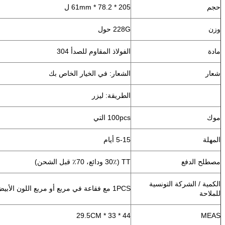
حجم
205 * 78.2 * 61mm ل
وزن
228G حول
مادة
الفولاذ المقاوم للصدأ 304
شعار
الشعار: في الخيار الخاص بك
الطريقة: ليزر
موك
100pcs التي
المهلة
5-15 أيام
مصطلح الدفع
TT (30٪ ودائع، 70٪ قبل الشحن)
الكمية / الشركة التونسية
1PCS مع فقاعة في مربع أو مربع اللون الأبيض، 50PCS / الكرتون
للملاحة
44 * 33 * 29.5CM
MEAS