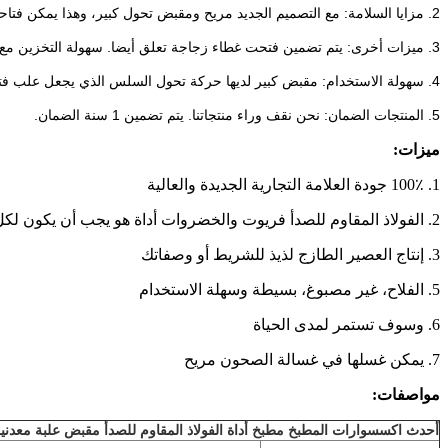
2. مزايا السلامة: مع التصميم الجديد مريح ومقبض تحول كبير، وهذا يمكن فتاحة علب سهلة الاستخدام دون اجهاد العضلات والمفاصل.
3. ميزات أخرى: يتم تضمين فتحت غطاء زجاجة تعلق أيضا.
سهولة التخزين مع
4. سهولة الاستخدام: مقبض كبير لديها حركة تحول السلس الذي يجعل علب فتح مجهود.
5. المنتجات الضمان: نحن نقف وراء منتجاتنا.
يتم تضمين 1 سنة الضمان.
ميزات:
1. 100٪ جودة العلامة التجارية الجديدة والعالية
2. الفولاذ المقاوم للصدأ فريوت والخضروات أداة هو يجب أن يكون لكل مطبخ أو شريط
3. إنتاج العصير الطازج لذيذ للشريط أو وصفاتك
5. الفلاح، غير مصبوغ، بسيطة وسهلة الاستخدام
6. وسوف تستمر لمدى الحياة
7. يمكن غسلها في غسالة الصحون مريح
مواصفات:
أحدث اكسسوارات المطبخ مطبخ أداة الفولاذ المقاوم للصدأ مقبض علبة معدنية