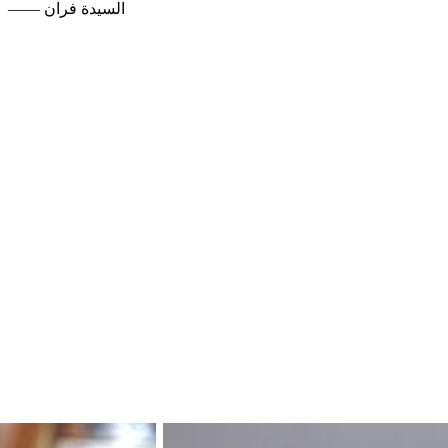
—— السيدة فران