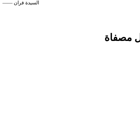
—— السيدة فران
ل مصفاة