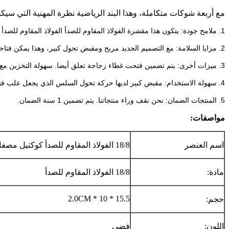
مع أربعة شوكات متكاملة، وهذا البند الرياضية نظرة المهنية التي سيك
1. ملامح جودة: يتكون هذا مقشرة الفولاذ المقاوم للصدأ الفولاذ المقاوم للصدأ عالي الجودة مع مقابض نحى أنيقة ومرآة رئيس مصقول.
2. مزايا السلامة: مع التصميم الجديد مريح ومقبض تحول كبير، وهذا يمكن فتاحة علب سهلة الاستخدام دون اجهاد العضلات والمفاصل.
3. ميزات أخرى: يتم تضمين فتحت غطاء زجاجة تعلق أيضا.
سهولة التخزين مع
4. سهولة الاستخدام: مقبض كبير لديها حركة تحول السلس الذي يجعل علب فتح مجهود.
5. المنتجات الضمان: نحن نقف وراء منتجاتنا.
يتم تضمين 1 سنة الضمان.
مواصفات:
اسم العنصر
18/8 الفولاذ المقاوم للصدأ كوكتيل مصفاة
مادة:
18/8 الفولاذ المقاوم للصدأ
15.5 * 10 * 2.0CM
حجم:
اللون:
فضي