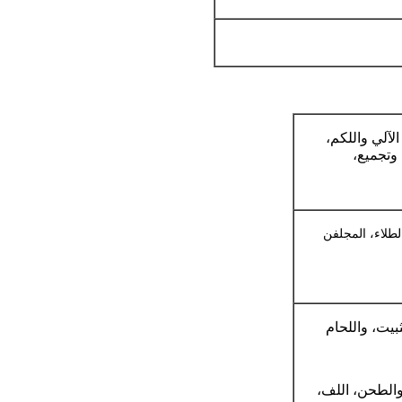
لآلي واللكم،
 وتجميع،
لطلاء، المجلفن
والطحن، اللف،