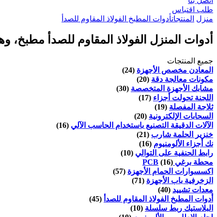
اتصل بنا
طلب اقتباس
منزل
المنتجات
أدوات المطبخ الفولاذ المقاوم للصدأ
أدوات المنزل الفولاذ المقاوم للصدأ مطبخ، و
جميع المنتجات
المعادن مخصص الأجهزة
(24)
مكونات معالجة دقة
(20)
مشابك الأجهزة المتخصصة
(30)
اللجنة تحولت أجزاء
(17)
ثلاجة المفصلة
(19)
السحابات الإلكترونية
(20)
الآلات الدقيقة التصنيع باستخدام الحاسب الآلي
(16)
خنزير الحلمة شارب
(21)
نك أجزاء الألومنيوم
(16)
رابط الحنفية على التوالي
(10)
محطة برغي PCB
(16)
اكسسوارات الحمام الأجهزة
(57)
الزخرفية باب الأجهزة
(71)
معدات تشييد
(40)
أدوات المطبخ الفولاذ المقاوم للصدأ
(45)
البلاستيك ربط سلسلة
(10)