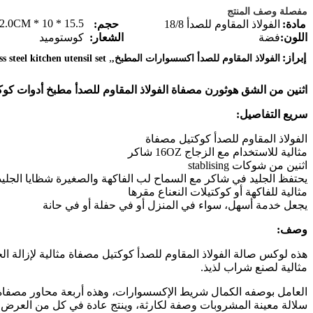
مفصلة وصف المنتج
15.5 * 10 * 2.0CM
مادة:
الفولاذ المقاوم للصدأ 18/8
حجم:
اللون:
فضة
الشعار:
كوستوميد
,
إبراز:
الفولاذ المقاوم للصدأ اكسسوارات المطبخ,
ss steel kitchen utensil set
اثنين من الشق هوثورن مصفاة الفولاذ المقاوم للصدأ مطبخ أدوات كو
سريع التفاصيل:
الفولاذ المقاوم للصدأ كوكتيل مصفاة
مثالية للاستخدام مع الزجاج 16OZ شاكر
اثنين من شوكات stablising
يحتفظ الجليد في شاكر مع السماح لب الفاكهة والصغيرة شظايا الجلي
مثالية للفاكهة أو كوكتيلات النعناع مقرها
يجعل خدمة أسهل، سواء في المنزل أو في حفلة أو في حانة
وصف:
هذه لوكس صالة الفولاذ المقاوم للصدأ كوكتيل مصفاة مثالية لإزالة ا
مثالية لصنع شراب لذيذ.
العامل بوصفه الكمال شريط الإكسسوارات، وهذه أربعة محاور مصفاة ا
سلالة معينة المشروبات وصفة لكارثة، وينتج عادة في كل من العرض 