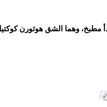
صدأ مطبخ، وهما الشق هوثورن كوكتي