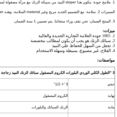
1. ملامح جودة: يتكون هذا stoper النبيذ من سبيكة الزنك مع مرآة مصقولة لمسات من الكروم
المميزات 2. سلامة: مع التصميم الجديد مريح وغير meterial السلامة، وهذه stoper يمكن أن يكون
3. المنتج الضمان: نحن نقف وراء منتجاتنا.
يتم تضمين 1 سنة الضمان.
ميزات:
1. 100٪ جودة العلامة التجارية الجديدة والعالية
2. سبائك الزنك هو يجب أن يكون لمطالب مخصصة
3. تجعل من السهل للحفاظ على النبيذ
4. الفلاح، غير مصبوغ، بسيطة وسهلة الاستخدام
مواصفات:
3 "الطول الكلي الوردي البلورات الكروم المصقول سبائك الزنك النبيذ زجاجة Stoper
حجم
3 "× 1/2"
نهاية
الكروم المصقول
مادة
الزنك السبائك والبلورات