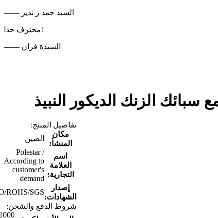
—— السيد حمد ر نذير
محترف جدا!
—— السيدة فران
سبائك الزنك الديكور النبيذ
تفاصيل المنتج:
مكان
الصين
المنشأ:
Polestar /
اسم
According to
العلامة
customer's
التجارية:
demand
إصدار
SO/ROHS/SGS
الشهادات:
شروط الدفع والشحن:
1000