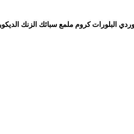
ي البلورات كروم ملمع سبائك الزنك الديكور ا