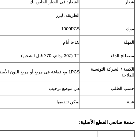
شعار
الشعار: في الخيار الخاص بك
الطريقة: ليزر
موك
1000PCS
المهلة
5-15 أيام
مصطلح الدفع
TT (30٪ ودائع، 70٪ قبل الشحن)
الكمية / الشركة التونسية
1PCS مع فقاعة في مربع أو مربع اللون الأبيض، 50PCS / الكرتون
للملاحة
حسب الطلب
هي موضع ترحيب
عينة
يمكن تقديمها
خدمة صانعي القطع الأصلية: