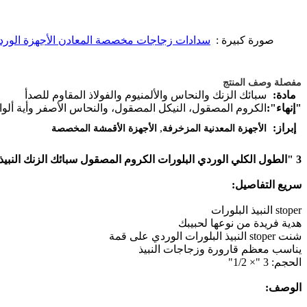
صورة كبيرة :
سدادات زجاجات مخصصة المعادن الأجهزة الوردي ا
مفصلة وصف المنتج
مادة:
سبائك الزنك والنحاس والألمنيوم والفولاذ المقاوم للصدأ
"إنهاء":
الكروم المصقول، النيكل المصقول، والنحاس الأصفر وأية ألو
,
إبراز:
الأجهزة المعدنية المزخرفة
الأجهزة الأقمشة المخصصة
3 "الطول الكلي الوردي البلورات الكروم المصقول سبائك الزنك النبيذ زجاجة Stoper
سريع التفاصيل:
stoper النبيذ البلورات
هدية فريدة من نوعها لحبيبك
شنت stoper النبيذ البلورات الوردي على قمة
يناسب معظم قارورة وزجاجات النبيذ
الحجم: 3 "× 1/2"
الوصف: