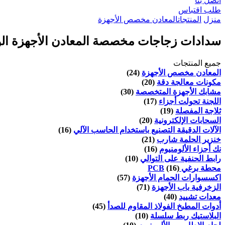
اتصل بنا
طلب اقتباس
منزل
المنتجات
المعادن مخصص الأجهزة
سدادات زجاجات مخصصة المعادن الأجهزة الورد
جميع المنتجات
المعادن مخصص الأجهزة
(24)
مكونات معالجة دقة
(20)
مشابك الأجهزة المتخصصة
(30)
اللجنة تحولت أجزاء
(17)
ثلاجة المفصلة
(19)
السحابات الإلكترونية
(20)
الآلات الدقيقة التصنيع باستخدام الحاسب الآلي
(16)
خنزير الحلمة شارب
(21)
نك أجزاء الألومنيوم
(16)
رابط الحنفية على التوالي
(10)
محطة برغي PCB
(16)
اكسسوارات الحمام الأجهزة
(57)
الزخرفية باب الأجهزة
(71)
معدات تشييد
(40)
أدوات المطبخ الفولاذ المقاوم للصدأ
(45)
البلاستيك ربط سلسلة
(10)