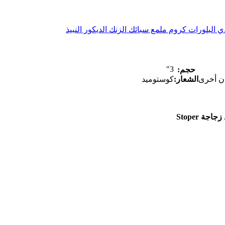
لبلورات كروم ملمع سبائك الزنك الديكور النبيذ
3"
حجم:
ان أخرى
الشعار:
كوستوميد