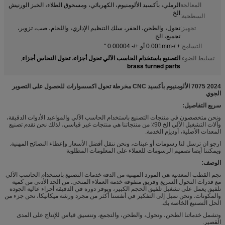
المعالجة
الرملي، بأكسيد الألومنيوم، الكهربائي، ومسحوق الطلاء، الخبز الورنيش
الخ
السطحية:
تجهيز:
تحول، والطحن، الحفر، سلك التنظيم الإداري، واللحام، صب، تزوير،
تجميع، الخ
التسامح:
+ /-0.001mm أو +/- 0.00004 "
التصنيع باستخدام الحاسب الآلي تحول أجزاء، تحول النحاس أجزاء
تسليط الضوء:
,
brass turned parts
2024 7075 الألومنيوم بأكسيد CNC مخرطة تحول اكسسوارات للحصول على التصوير
الجوي
سريع التفاصيل:
ونحن متخصصون في منتجات التصنيع باستخدام الحاسب الآلي والمواعيد الأدوات الدقيقة،
وآلات التشغيل الآلي الخ 90٪ من منتجاتنا هي منتجات غير قياسي، لذلك نحن نقدم تصنيع
المعدات الأصلية، أوديإم الخدمة.
ارجو ان ترسل لنا رسومات أو عينات، ونحن ننقل أفضل الأسعار وإعطاء النصائح المهنية.
ويمكننا أيضا تصميم الرسومات للعملاء على المعلومات المطلوبة
الوصف:
نجم القطب المعدنية هي المورد المهنية من الدقة خدمات التصنيع باستخدام الحاسب الآلي
مع قدرات التحول السريع وفريق متفوقة خدمة العملاء المنحى. من الحد الأدنى من كمية
تلفيق يعمل على تشغيل تلفيق الحجم الكبير، ويوفر دورة في الدقيقة أجزاء عالية الجودة
والمكونات. ونحن نميل إلى التفكير في أنفسنا أكثر من مجرد ورشة ميكانيكا، نحن جزء من
الحل التصنيع الخاصة بك.
وتشمل خدماتنا الطحن، وتحول، والطحن، والتجمع، وتنسيق قياس للإنتاج على المدى
القصير.