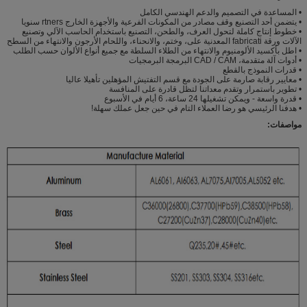
• المساعدة في التصميم والدعم الهندسي الكامل
• يتضمن أحد التصنيع وقف مصادر من المكونات الفرعية والأجهزة الخارج rtners سنويا
• خطوط إنتاج كاملة لتحول العرف، والطحن، التصنيع باستخدام الحاسب الآلي وتصنيع
الآلات ورقة fabricati المعدنية على، وختم، والانحناء، واللحام الأرجون والانتهاء من السطح
• اطل بأكسيد الألومنيوم والانتهاء من الطلاء السلطة مع جميع أنواع الألوان حسب الطلب
• أدوات آلة متقدمة، CAD / CAM البرمجة البرمجيات
• قدرات النموذج بالقطع
• معايير رقابة صارمة على الجودة مع قسم التفتيش المؤهلين تأهيلا عاليا
• تطوير باستمرار وتقدم معداتنا لتظل قادرة على المنافسة
• قدرة واسعة - ويمكن تشغيلها 24 ساعة، 6 أيام في الأسبوع
• هدفنا الرئيسي هو رضا العملاء التام في حين جعل عملك سهلة!
مواصفات: