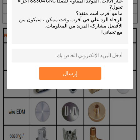
Carburized
اسودت
إرسال