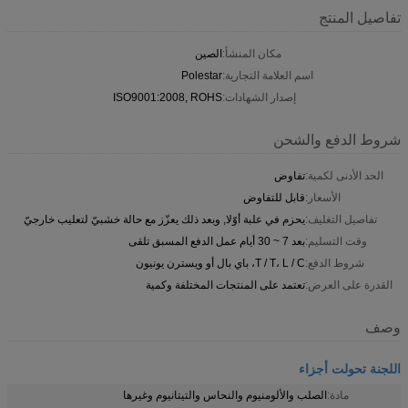
تفاصيل المنتج
مكان المنشأ:
الصين
اسم العلامة التجارية:
Polestar
إصدار الشهادات:
ISO9001:2008, ROHS
شروط الدفع والشحن
الحد الأدنى لكمية:
تفاوض
الأسعار:
قابل للتفاوض
تفاصيل التغليف:
يحزم في علبة أوّلا, وبعد ذلك يعزّز مع حالة خشبيّ لتعليب خارجيّ
وقت التسليم:
بعد 7 ~ 30 أيام عمل الدفع المسبق تلقى
شروط الدفع:
T / T، L / C، باي بال أو ويسترن يونيون
القدرة على العرض:
تعتمد على المنتجات المختلفة وكمية
وصف
اللجنة تحولت أجزاء
مادة:
الصلب والألومنيوم والنحاس والتيتانيوم وغيرها