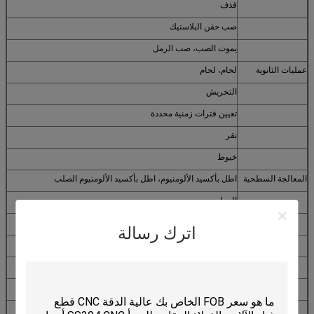
قذف
صب حقن البلاستيك
يموت الصب، صب الرمل
عمليات الثانوية
لحام، لحام
التخريش
تعيين فترات زمنية محددة
نقر
خيوط
المعالجة السطحية
اطل بأكسيد الألومنيوم، اطل بأكسيد الألومنيوم الصلب
الرملي
تلميع
اترك رسالة
مسحوق الطلاء، والطلاء
الطلاء (الزنك، والنيكل، والكروم، الذهب)
بالفرشاة، سحب أسلاك
النقش بالليزر، بالشاشة الحريرية