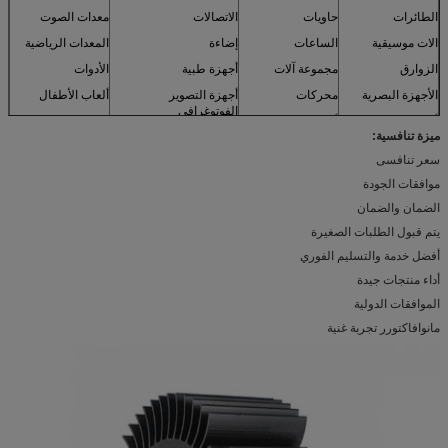
الطائرات
حاويات
الاتصالات
معدات الصوت
الات موسيقية
الساعات
إضاءة
المعدات الرياضية
الزوارق
مجموعة آلات
أجهزة طبية
الأدوات
الأجهزة البصرية
محركات
أجهزة التصوير
ألعاب الأطفال
الفوتوغرافي
أجهزة الاستشعار
أثاث المنزل
و اكثر
ميزة تنافسية:
عارضات ازياء
سعر تنافسى
موافقات الجودة
الضمان والضمان
يتم قبول الطلبات الصغيرة
أفضل خدمة والتسليم الفوري
أداء منتجات جيدة
الموافقات الدولية
مانوافاكتورر تجربة غنية