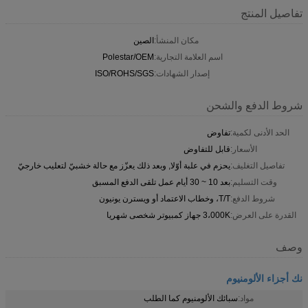
تفاصيل المنتج
مكان المنشأ:
الصين
اسم العلامة التجارية:
Polestar/OEM
إصدار الشهادات:
ISO/ROHS/SGS
شروط الدفع والشحن
الحد الأدنى لكمية:
تفاوض
الأسعار:
قابل للتفاوض
تفاصيل التغليف:
يحزم في علبة أوّلا, وبعد ذلك يعزّز مع حالة خشبيّ لتعليب خارجيّ
وقت التسليم:
بعد 10 ~ 30 أيام عمل تلقى الدفع المسبق
شروط الدفع:
T/T، وخطاب الاعتماد أو ويسترن يونيون
القدرة على العرض:
3،000K جهاز كمبيوتر شخصى شهريا
وصف
نك أجزاء الألومنيوم
مواد:
سبائك الألومنيوم كما الطلب