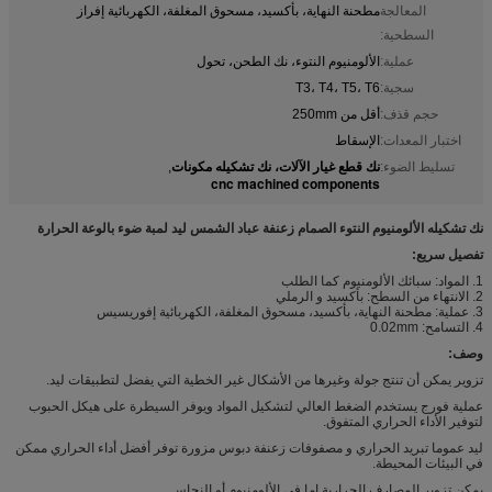
المعالجة
مطحنة النهاية، بأكسيد، مسحوق المغلفة، الكهربائية إفراز
السطحية:
عملية:
الألومنيوم النتوء، نك الطحن، تحول
سجية:
T3، T4، T5، T6
حجم قذف:
أقل من 250mm
اختبار المعدات:
الإسقاط
نك قطع غيار الآلات، نك تشكيله مكونات
تسليط الضوء:
,
cnc machined components
نك تشكيله الألومنيوم النتوء الصمام زعنفة عباد الشمس ليد لمبة ضوء بالوعة الحرارة
تفصيل سريع:
1. المواد: سبائك الألومنيوم كما الطلب
2. الانتهاء من السطح: بأكسيد و الرملي
3. عملية: مطحنة النهاية، بأكسيد، مسحوق المغلفة، الكهربائية إفوريسيس
4. التسامح: 0.02mm
وصف:
تزوير يمكن أن تنتج جولة وغيرها من الأشكال غير الخطية التي يفضل لتطبيقات ليد.
عملية فورج يستخدم الضغط العالي لتشكيل المواد ويوفر السيطرة على هيكل الحبوب
لتوفير الأداء الحراري المتفوق.
ليد عموما تبريد الحراري و مصفوفات زعنفة دبوس مزورة توفر أفضل أداء الحراري ممكن
في البيئات المحيطة.
يمكن تزوير المصارف الحرارية إما في الألومنيوم أو النحاس.