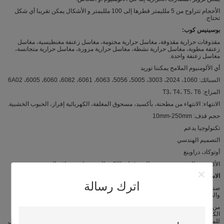
الأحجام تتراوح من 5 ملليمتر قطرها إلى 100 ملليمتر و الأشكال يمكن تقريبا أي شكل
تحتاج.
بوسينيس كوب:
مقذوفات حرارية مقذوفة، مغاسل حرارية مختومة، مغاسل زعنفة مغنطيسية، مغاسل
زعنفة مطوية، مغاسل حرارية نشطة، مغاسل حرارية مزورة، مغاسل حرارية متجانسة،
مغاسل زعنفة واحدة.
أي الألومنيوم الملامح يمكننا توريد
السبائك: 1060، 2024، 3003، 5005، 5056، 6063، 6061، 6082، 6060، 6005، 6A02
المزاج: T3، T4، T5، T6
الانتهاء: الانتهاء من مطحنة، بأكسيد، مسحوق المغلفة، الكهربائية إفراز، الحبوب الخشبية.
حجم قذف: 10mm-250mm
تكنولوجيا يدعم
التصميم الهندسي
أوتوكاد، دراوينغ
الألومنيوم الشخصية بعمق معالجة: قطع، اللكم، الحفر، طحن، و افتعال.
الاستعمال:
اترك رسالة
صناعة الألومنيوم الشخصي المستخدمة في السيارات والقطارات الآلات والإلكترونيات
والطبية وغيرها الصناعية المقدمة.
من حيث المعدات والآلات والأجزاء الميكانيكية والكهربائية، والمنتجات الشمسية
الكهروضوئية، إطارات الألومنيوم والمواد المساعدة الهامة. لدينا أيضا ملامح الألومنيوم
للمشعات، آلات اللياقة البدنية، المباني، أداة الإضاءة، ويندبيبس، أنابيب النفط، على سبيل