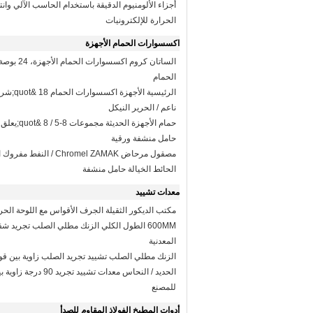
أجزاء الألومنيوم الدقيقة باستخدام الحاسب الآلي وانت
الحرارة للإلكترونيات
اكسسوارات الحمام الأجهزة
الساتان كروم اكس
الحمام
الرئيسية الأ
ناعم / الحرير النيكل
حمام الأجهزة الحديث
حامل منشفة ورقية
مصقول مرحاض Chromel ZAMAK / ا
الحائط الخيالة حامل منشفة
معدات تشييد
مكتب الديكور الثقيلة الجرف الأقواس مع اللوحة الحري
600MM الطول الكلي الزنك مطلي الصلب تجريد ش
المعدنية
الزنك مطلي الصلب تشييد تجريد الصلب زاوية بين ق
الحديد / النحاس معدات تشييد تجري
للمصنع
أدوات المطبخ الفولاذ المقاوم للصدأ