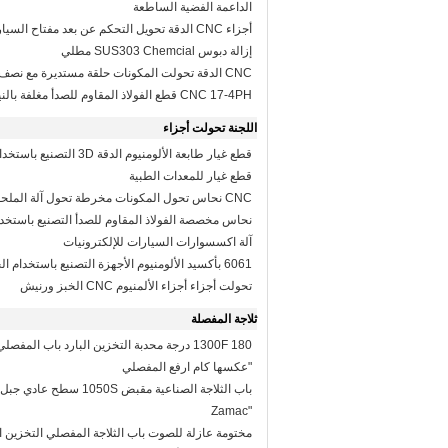
الداعمة الفضية الساطعة
أجزاء CNC الدقة تحويل التحكم عن بعد مفتاح الس
إزالة دبوس SUS303 Chemcial مطلي
CNC الدقة تحولت المكونات حلقة مستديرة مع نص
CNC 17-4PH قطع الفولاذ المقاوم للصدأ مغلفة بالنيكل
اللجنة تحولت أجزاء
قطع غيار طابعة الألومنيوم الدقة 
قطع غيار للمعدات الطبية
CNC نحاس تحول المكونات مخرطة تحول آلة الملحقات
نحاس مخصصة الفولاذ المقاوم للصدأ التصنيع باستخد
آلة اكسسوارات السيارات للإلكترونيات
6061 بأكسيد الألومنيوم الأجهزة التصنيع باستخدام 
تحولت أجزاء أجزاء الألمنيوم CNC الخبز ورنيش
ثلاجة المفصلة
"عكسها كام ارفع المفصلي
"Zamac
مختومة عازلة للصوت باب الثلاجة المفصلي التخزين ال