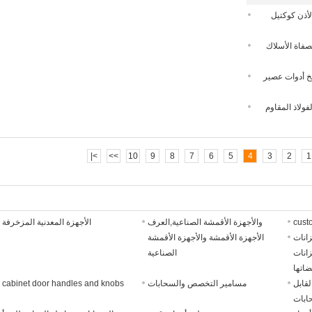
مكافحة الصدأ الفولاذ المقاوم للصدأ مطبخ، 4 الأذن كوكتيل
صفاة الأسلاك
شح للمطبخ أدوات عصير
ذ المقاوم للصدأ مجموعة أدوات المطبخ، 18/8 الفولاذ المقاوم
>|
>>
10
9
8
7
6
5
4
3
2
1
cust
والأجهزة الأقمشة الصناعية,العرف
الأجهزة المعدنية المزخرفة
انات
الأجهزة الأقمشة والأجهزة الأقمشة
انات
الصناعية
اتها
قابل
مسامير التخصص والسحابات
cabinet door handles and knobs
ابات