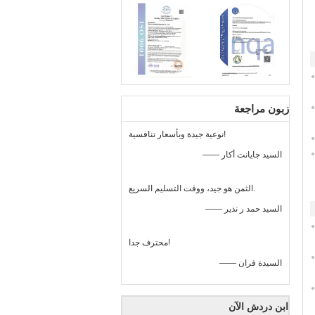
زبون مراجعة
نوعية جيدة وبأسعار تنافسية!
—— السيد جايانت أكار
الثمن هو جيد، ووقت التسليم السريع.
—— السيد حمد ر نذير
محترف جدا!
—— السيدة فران
ابن دردش الآن