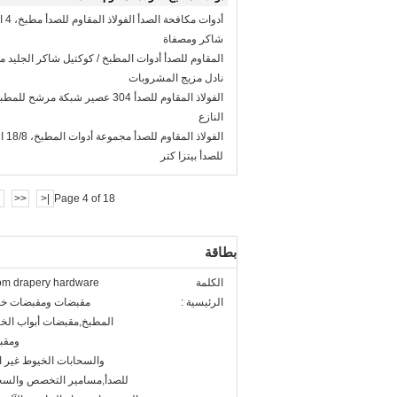
أدوات 
شاكر ومصفاة
المقاوم للصدأ أدوات المطبخ / كوكتيل شاكر الجليد م
نادل مزيج المشروبات
الفولاذ المقاوم للصدأ 304 عصير شبكة مر
النازع
الفولا
للصدأ بيتزا كتر
<<
|<
Page 4 of 18
بطاقة
الكلمة
om drapery hardware
الرئيسية :
مقبضات ومقبضات خز
المطبخ,مقبضات أبواب الخز
ومقبض
والسحابات الخيوط غير ال
للصدأ,مسامير التخصص والسح