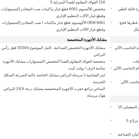
316 الفولاذ المقاوم للصدأ المنزلية S
يارة قابلة للطي
مخصص للألمنيوم 6061 قطع غيار ماكينات صب المعادن إكسسوارات
وقطع غيار الآلات التنظيم الإداري
ف قطرها فلنج
OEM 6061 الألومنيوم قطع غيار ماكينات / صب المعادن إكسسوارات
وقطع غيار الآلات التنظيم الإداري
مشابك الأجهزة المتخصصة
3D التصنيع باستخدام الحاسب الآلي
مشابك الأجهزة التخصص الصناعية، كامل الموضوع SS304 قفل رأس
البراغي
مخصصة الفولاذ المقاوم للصدأ التخصص اكسسوارات مشابك الأجهزة
ام الحاسب الآلي
شاحنة الرف / بولت كيت
غير القياسية J مرساة البراغي مشابك الخاصة عالية السرعة السكك
الحاسب الآلي
الحديدية
الساخن تراجع حفزت الأجهزة المتخصصة مشابك درجة 8.8 J البراغي
هوك مرساة
1300F 180 درجة محدبة التخزين البارد باب المفصلي المفصلي 10
باب الثلاجة الصناعية مقبض 1050S سطح عادي جبل مزلاج 5
بارد الصناعية