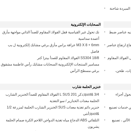
ء المبردة شاحنة
السحابات الإلكترونية
جيه عناصر ضبط
نك تحول غير القياسية قفل الفولاذ المقاوم للصدأ الذاتي مواجهة مأزق
أعمدة سداسية
اع ارتفاع عناصر
M3 X 8 + 6mm عرافة براس مأزق برغي مشابك إلكترونية ل بب
فاصل
الفولاذ المقاوم
18/8 SS304 الفولاذ المقاوم للصدأ بيتزا كتر
مسامير المنتجات الإلكترونية السحابات مشابك رأس غاطسة مشقوق
دوات، طحن،
برغي مسطح الرأس
خنزير الحلمة شارب
حول أجزاء
3/4 &quot;ذكر L SUS 201 الفولاذ المقاوم للصدأ الخنزير الشارب
الحلمة معدات الخنازير / سو التغذية
ص خدمات تصنيع
خنزير دائم تغذية معدات SUS الخنزير الشارب الحلمة لمزرعة 1/2
&quot;أنثى
لآلي ، تصنيع
التلقائي ABS الدجاج مياه تغذية الدواجن اللاحم الكرة صمام الحلمة
يشربون