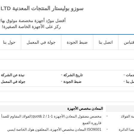
سوزو بوليستار المنتجات المعدنية CO، LTD
أفضل مورّد أجهزة مخصصة موثوق بها!
ركز على الأجهزة الخاصة الصغيرة!
تباس
اتصل بنا
ضبط الجودة
جولة في المعمل
حول بنا
دمات
تاريخ الشركة
نبذة عن الشركة
ل بنا
ضبط الجودة
جولة في المعمل
المعادن مخصص الأجهزة
 OEM مكونات CNC مخصصة الفولاذ
مخصص مصقول المعادن الأجهزة 1-1 / 2 &quot;الفولاذ المقاوم للصدأ
قارورة القمع
الألومنيوم العصا الدائرة
ISO9001 المعادن مخصص الأجهزة، المعلقون هوك الخاصة ايسي