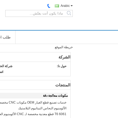
Arabic
search
طلب اق
خريطة الموقع
الشركة
حول نا:
شركة الخ
اتص
المنتجات
مكونات معالجة دقة
خدمات تصنيع قطع الغيار
الألومنيوم النحاس التيتانيوم البلاستيك
6061 T6 قطع معدنية مخصصة لـ CNC 