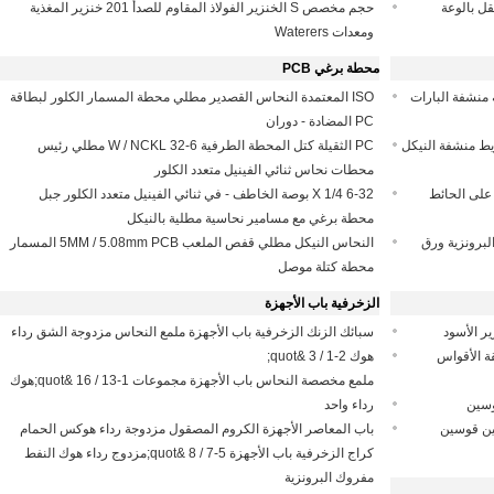
قل بالوعة
حجم مخصص S الخنزير الفولاذ المقاوم للصدأ 201 خنزير المغذية
ومعدات Waterers
محطة برغي PCB
سوارات الحمام الأجهزة، 24 بوصة منشفة البارات
ISO المعتمدة النحاس القصدير مطلي محطة المسمار الكلور لبطاقة
PC المضادة - دوران
جهزة اكسسوارات الحمام 18 &quot;شريط منشفة النيكل
PC الثقيلة كتل المحطة الطرفية 6-32 W / NCKL مطلي رئيس
محطات نحاس ثنائي الفينيل متعدد الكلور
ة مجموعات 8-5 / 8 &quot;يعلق على الحائط
6-32 X 1/4 بوصة الخاطف - في ثنائي الفينيل متعدد الكلور جبل
محطة برغي مع مسامير نحاسية مطلية بالنيكل
لنفط مفروك البرونزية ورق
النحاس النيكل مطلي قفص الملعب 5MM / 5.08mm PCB المسمار
محطة كتلة موصل
الزخرفية باب الأجهزة
ر الأسود
سبائك الزنك الزخرفية باب الأجهزة ملمع النحاس مزدوجة الشق رداء
قة الأقواس
هوك 2-1 / 3 &quot;
ملمع مخصصة النحاس باب الأجهزة مجموعات 1-13 / 16 &quot;هوك
وسين
رداء واحد
د 90 درجة زاوية بين قوسين
باب المعاصر الأجهزة الكروم المصقول مزدوجة رداء هوكس الحمام
كراج الزخرفية باب الأجهزة 5-7 / 8 &quot;مزدوج رداء هوك النفط
مفروك البرونزية