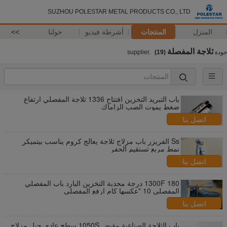
SUZHOU POLESTAR METAL PRODUCTS CO., LTD
المنزل
المنتجات
أشرطة فيديو
حولنا
>>
ثلاجة المفصلة
جودة
supplier.
(19)
باب التبريد التخزين افتتاح 1336 ثلاجة المفصلي ارتفاع
ضغط يموت الصب الزاماك
اتصل بنا
Ss الفريزر باب مزلاج ثلاجة يعالج كروم يناسب بيتميكر
نمط مربع تستقيم الحفر
اتصل بنا
1300F 180 درجة محدبة التخزين البارد باب المفصلي
المفصلي 10 "عكسها كام ارفع المفصلي
اتصل بنا
باب الثلاجة الصناعية مقبض 1050S سطح عادي جبل مزلاج