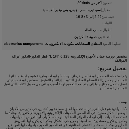
تصفيح:
أكثر من 30kinds
معيار:
إسو، دين، أنسي، جيس، بس وغير القياسية
خيط سنّ
2-56 إلى 3 / 8-16
اللولب:
أطوال:
حسب الطلب
التعبئة:
بي حقيبة + الكرتون
المعادن السحابات، مكونات الالكترونيات
electronics components
تسليط الضوء:
,
مخصص بورصة عمان الأجهزة الإلكترونية 0.125 "L 1/4" قطر الذكور-الذكور عرافة
المواقف
تفصيل سريع:
يتم استخدام المسمار لوحة أسير لإرفاق لوحات أو لوحات بطريقة شبه جامدة. منذ انها
المسمار، يمكن إزالة السطح المطبق للتثبيت، إزالة أو التفتيش. مسامير لوحة كابيفيتي
تعمل بشكل ممتاز جنبا إلى جنب مع التجميع لوحة أسير، والتي هي محول الإناث التي تقبل
المسمار لوحة أسير.
وصف:
A المواجهة هو قفل التي يتم استخدامها لخلق مساحة بين كائنين، في كثير من الأحيان
لوضعها بشكل صحيح. في العالم من المكونات الإلكترونية والأجهزة الإلكترونية، وعادة ما
تستخدم المواقف إلى لوحات الدوائر الفضائية، لوحات، الأبواب أو التروس. المواجهات
يمكن أن تكون مستديرة، سداسية أو مربع في الشكل. يمكن أن يكون لها التخريش
الخارجي وكذلك خصائص الأقمار الصناعية. عرافة الذكور-الذكور مواجهات لها المواضيع
الخارجية على كلا الطرفين والتي قد تكون من حجم خيط مختلفة. ومواقف الذكور والإناث