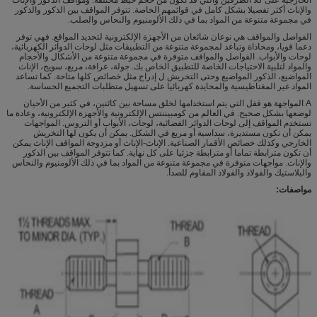
والإناث أكثر تفصيلا بشكل كامل في قوائمهم الخاصة. تتوفر المواقف بين الذكور والذكور
في مجموعة متنوعة من المواد بما في ذلك الألومنيوم والنحاس والصلب.
الفواصل والمواقف هي نوعان شائعان من الأجهزة الإلكترونية لتحديد المواقع. فهي توفر
دعما قويا، ومحاذاة وتباعد لمجموعة متنوعة من التطبيقات مثل لوحات الدوائر الكهربائية،
لوحات والأبواب. الفواصل والمواقف متوفرة في مجموعة متنوعة من الأشكال والأحجام
والمواد لتلبية الاحتياجات الخاصة للتطبيق الخاص بك. جولة، عرافة، مربع، سويج، الإناث
المواضيع، الذكور المواضيع وحتى التخريش ل إدراج مثل خصائص كلها متاحة. كما تساعد
المواد غير المغناطيسية والمحايدة كهربائيا على تسهيل متطلبات التجميع الحساسة.
A المواجهة هو قفل التي يتم استخدامها لخلق مساحة بين كائنين، في كثير من الأحيان
لوضعها بشكل صحيح. في العالم من كومبيننتس الإلكترونية والأجهزة الإلكترونية، وعادة ما
تستخدم المواقف إلى لوحات الدوائر الفضائية، لوحات، الأبواب أو التروس. المواجهات
يمكن أن تكون مستديرة، سداسية أو مربع في الشكل. يمكن أن يكون لها التخريش
الخارجي وكذلك خصائص الأقمار الصناعية. الإناث-الإناث أو مزدوجة المواقف الإناث يمكن
أن تكون مترابطة تماما أو مترابطة جزئيا على كل نهاية. كما تتوفر المواقف بين الذكور
والإناث. مواجهات متوفرة في مجموعة متنوعة من المواد بما في ذلك الألومنيوم والنحاس
والبلاستيك والفولاذ والفولاذ المقاوم للصدأ.
مواصفات: