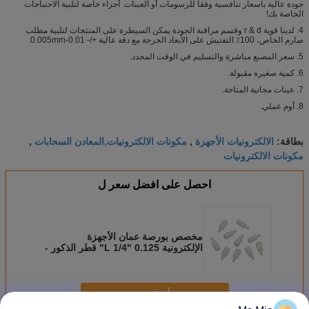
جودة عالية بأسعار تنافسية وفقا للرسومات أو العينات. أجزاء خاصة لتلبية الاحتياجات
الخاصة بك!
4. لدينا قوية r & d وقسم مراقبة الجودة يمكن السيطرة على المنتجات لتلبية مطلب
صارم الخاص، 100٪ التفتيش على الأبعاد الحرجة مع دقة عالية +/- 0.01-0.005mm.
5. سعر المصنع مباشرة والتسليم في الوقت المحدد.
6. كمية صغيرة مقبولة.
7. عينات مجانية المتاحة.
8. أوم عملي.
الالكترونيات الأجهزة
مكونات الالكترونيات,المعادن السحابات
بطاقة:
,
,
مكونات الالكترونيات
احصل على افضل سعر ل
مخصص بورصة عمان الأجهزة
الإلكترونية 0.125 "L 1/4" قطر الذكور -
الذكور عرافة المواقف
استمر