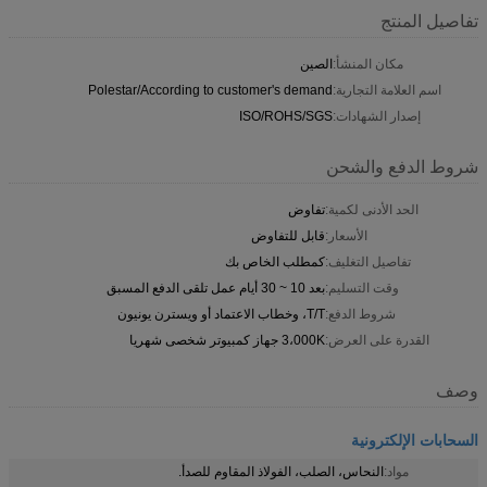
تفاصيل المنتج
مكان المنشأ:
الصين
اسم العلامة التجارية:
Polestar/According to customer's demand
إصدار الشهادات:
ISO/ROHS/SGS
شروط الدفع والشحن
الحد الأدنى لكمية:
تفاوض
الأسعار:
قابل للتفاوض
تفاصيل التغليف:
كمطلب الخاص بك
وقت التسليم:
بعد 10 ~ 30 أيام عمل تلقى الدفع المسبق
شروط الدفع:
T/T، وخطاب الاعتماد أو ويسترن يونيون
القدرة على العرض:
3،000K جهاز كمبيوتر شخصى شهريا
وصف
السحابات الإلكترونية
مواد:
النحاس، الصلب، الفولاذ المقاوم للصدأ.