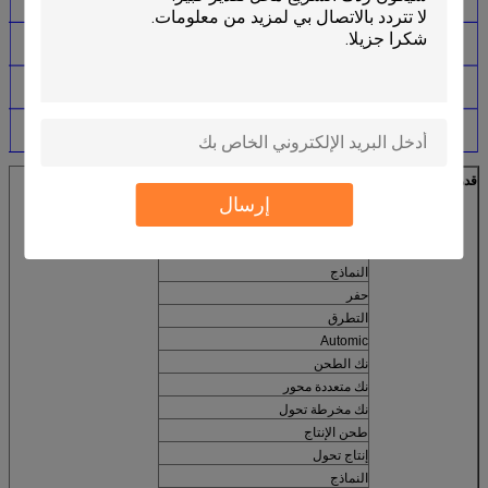
قدرات الإنتاج
كتيب
إرسال
دوران
طحن
طحن
النماذج
حفر
التطرق
Automic
نك الطحن
نك متعددة محور
نك مخرطة تحول
طحن الإنتاج
إنتاج تحول
النماذج