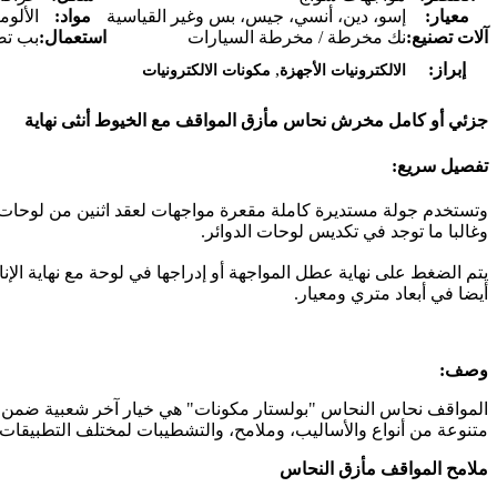
معيار:
إسو، دين، أنسي، جيس، بس وغير القياسية
مواد:
الألوم
آلات تصنيع:
نك مخرطة / مخرطة السيارات
استعمال:
بب تص
,
إبراز:
الالكترونيات الأجهزة
مكونات الالكترونيات
جزئي أو كامل مخرش نحاس مأزق المواقف مع الخيوط أنثى نهاية
تفصيل سريع:
وتستخدم جولة مستديرة كاملة مقعرة مواجهات لعقد اثنين من لوحات
وغالبا ما توجد في تكديس لوحات الدوائر.
يتم الضغط على نهاية عطل المواجهة أو إدراجها في لوحة مع نهاية الإن
أيضا في أبعاد متري ومعيار.
وصف:
المواقف نحاس النحاس "بولستار مكونات" هي خيار آخر شعبية ضمن فئة
متنوعة من أنواع والأساليب، وملامح، والتشطيبات لمختلف التطبيقات ا
ملامح المواقف مأزق النحاس