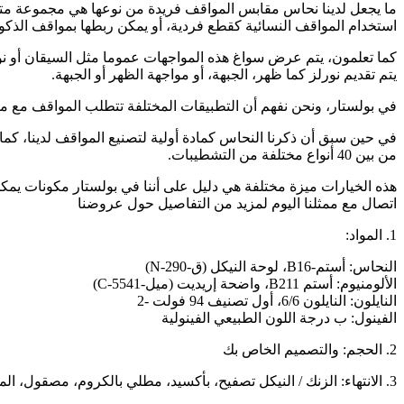
ما يجعل لدينا نحاس مقابس المواقف فريدة من نوعها هي مجموعة متنوع
استخدام المواقف النسائية كقطع فردية، أو يمكن ربطها بمواقف الذكور 
كما تعلمون، يتم عرض سواغ هذه المواجهات عموما مثل السيقان أو ن
يتم تقديم نورلز كما ظهر، الجبهة، أو مواجهة الظهر أو الجبهة.
في بولستار، ونحن نفهم أن التطبيقات المختلفة تتطلب المواقف مع مل
في حين سبق أن ذكرنا النحاس كمادة أولية لتصنيع المواقف لدينا، كما نق
من بين 40 أنواع مختلفة من التشطيبات.
هذه الخيارات ميزة مختلفة هي دليل على أننا في بولستار مكونات 
اتصال مع ممثلنا اليوم لمزيد من التفاصيل حول عروضنا
1. المواد:
النحاس: أستم-B16، لوحة النيكل (ق-N-290)
الألومنيوم: أستم B211، واضحة إريديت (ميل-C-5541)
النايلون: النايلون 6/6، أول تصنيف 94 فولت -2
الفينول: ب درجة اللون الطبيعي الفينولية
2. الحجم: والتصميم الخاص بك
3. الانتهاء: الزنك / النيكل تصفيح، بأكسيد، مطلي بالكروم، مصقول، المجلفن، أكسيد، بالفرشاة،