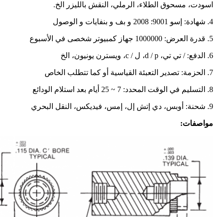
اسودت، مسحوق الطلاء، الرملي، النقش بالليزر الخ.
4. شهادة: إسو 9001: 2008 و بف و بنفايات و الوصول
5. قدرة العرض: 1000000 جهاز كمبيوتر شخصى في الأسبوع
6. الدفع: / تي تي، d / p، ل / c، ويسترن يونيون، الخ
7. الحزمة: تصدير التعبئة القياسية أو كما تتطلب الخاص
8. التسليم في الوقت المحدد: 7 ~ 25 أيام بعد استلام الودائع
9. شحنة: أوبس، دي إتش إل، إمس، فيديكس، النقل البحري
مواصفات: