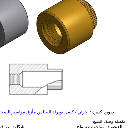
صورة كبيرة :
جزئي / كامل نويرلد النحاس مأزق مواسير السحابات
مفصلة وصف المنتج
العنصر:
مواجهات سواج
شكل:
عرافة