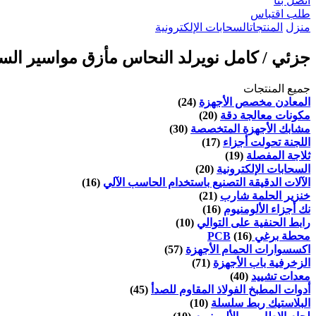
اتصل بنا
طلب اقتباس
منزل
المنتجات
السحابات الإلكترونية
جزئي / كامل نويرلد النحاس مأزق مواسير السحا
جميع المنتجات
المعادن مخصص الأجهزة
(24)
مكونات معالجة دقة
(20)
مشابك الأجهزة المتخصصة
(30)
اللجنة تحولت أجزاء
(17)
ثلاجة المفصلة
(19)
السحابات الإلكترونية
(20)
الآلات الدقيقة التصنيع باستخدام الحاسب الآلي
(16)
خنزير الحلمة شارب
(21)
نك أجزاء الألومنيوم
(16)
رابط الحنفية على التوالي
(10)
محطة برغي PCB
(16)
اكسسوارات الحمام الأجهزة
(57)
الزخرفية باب الأجهزة
(71)
معدات تشييد
(40)
أدوات المطبخ الفولاذ المقاوم للصدأ
(45)
البلاستيك ربط سلسلة
(10)