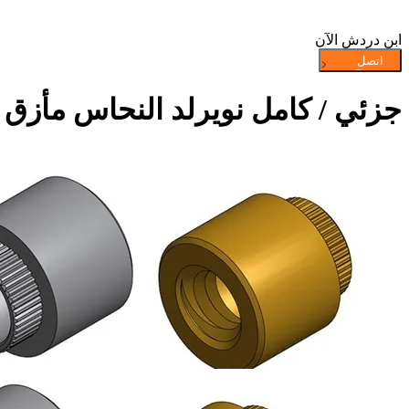
ابن دردش الآن
جزئي / كامل نويرلد النحاس مأزق م