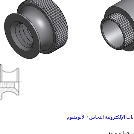
 الإلكترونية النحاس / الألومنيوم
، جولة، مربع