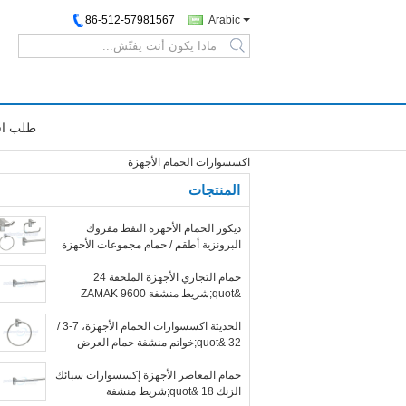
86-512-57981567
Arabic
search
طلب اق
اكسسوارات الحمام الأجهزة
المنتجات
ديكور الحمام الأجهزة النفط مفروك
البرونزية أطقم / حمام مجموعات الأجهزة
نحى النيكل
حمام التجاري الأجهزة الملحقة 24
&quot;شريط منشفة ZAMAK 9600
سلسلة
الحديثة اكسسوارات الحمام الأجهزة، 7-3 /
32 &quot;خواتم منشفة حمام العرض
حمام المعاصر الأجهزة إكسسوارات سبائك
الزنك 18 &quot;شريط منشفة