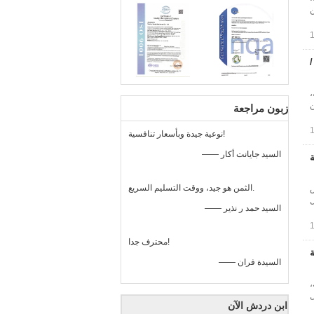
ن
 /
،
ن
زبون مراجعة
نوعية جيدة وبأسعار تنافسية!
—— السيد جايانت أكار
فة
الثمن هو جيد، ووقت التسليم السريع.
ص
ل
—— السيد حمد ر نذير
محترف جدا!
ة
—— السيدة فران
،
ل
ابن دردش الآن