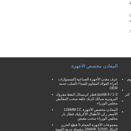
روك
ا
ة
المعادن مخصص الأجهزة
وم
عرف معدن الأجهزة الصناعية إكسسوارات
أجزاء الفولاذ المقاوم للصدأ / الصلب خدمة
OEM
1-3 / 8 &quot;قطر كريستال النفط مفروك
البرونزية سبائك الزنك حلقة سحب المقابض
مجلس الوزراء
المعادن مخصص الأجهزة 128MM CC
الأصفر ركن الأطفال الاكريليك قطار بار
مجلس الوزراء سحب مقبض
مجموعات الأجهزة الحمام 5 قطع الحرير
النيكل ZAMAK 32500 سلسلة حزمة القيمة