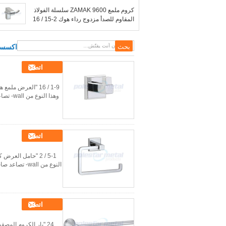
كروم ملمع ZAMAK 9600 سلسلة الفولاذ
المقاوم للصدأ مزدوج رداء هوك 2-15 / 16
&quot;العرض
اكسسوا
اتصل
وهذا ا
اتصل
النوع من all
اتصل