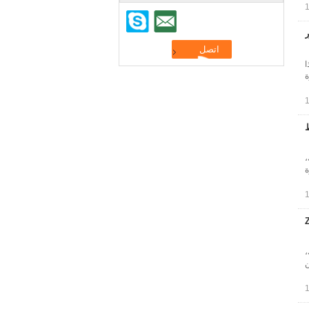
ر
ا
ة
فط
،
ة
ZAMA
،
ن