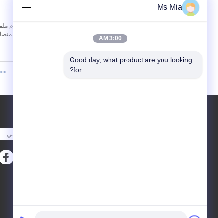
Ms Mia
اتصل
النوع من all
3:00 AM
Good day, what product are you looking 
for?
<<
|<
Page 2 of 6
طلب اقتباس
أرسلت
E-Mail
خريطة الموقع
|
موقع الجوال