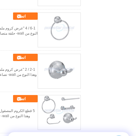
اتصل
النوع من all
اتصل
وهذا ال
اتصل
وه