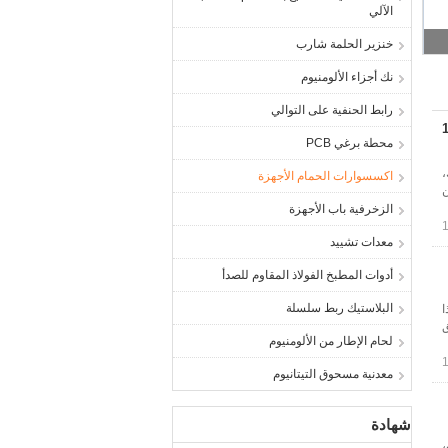
الآلي
خنزير الحلمة شارب
نك أجزاء الألومنيوم
رابط الحنفية على التوالي
 واحدة الشق رداء هوك 1-9 / 16
محطة برغي PCB
،
اكسسوارات الحمام الأجهزة
ن
الزخرفية باب الأجهزة
معدات تشييد
أدوات المطبخ الفولاذ المقاوم للصدأ
البلاستيك ربط سلسلة
ا
ق
لحام الإطار من الألومنيوم
معدنية مسحوق التيتانيوم
شهادة
،