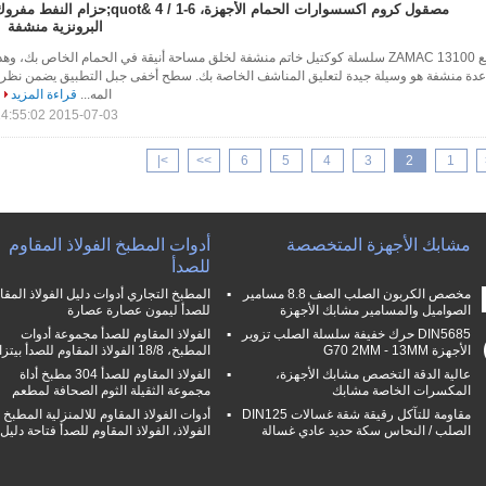
مصقول كروم اكسسوارات الحمام الأجهزة، 6-1 / 4 &quot;حزام النفط مف
البرونزية منشفة
6-1 / 4 "عرض كروم ملمع ZAMAC 13100 سلسلة كوكتيل خاتم منشفة لخلق مساحة أنيقة في الحمام الخاص بك، وهذ
w- حلقة متصاعدة منشفة هو وسيلة جيدة لتعليق المناشف الخاصة بك. سطح أخفى جبل التطبيق يضمن نظر
المه...
قراءة المزيد
2015-07-03 14:55:02
>|
>>
6
5
4
3
2
1
مشابك الأجهزة المتخصصة
أدوات المطبخ الفولاذ المقاوم
للصدأ
مخصص الكربون الصلب الصف 8.8 مسامير
المطبخ التجاري أدوات دليل الفولاذ المقا
الصواميل والمسامير مشابك الأجهزة
للصدأ ليمون عصارة عصارة
DIN5685 حرك خفيفة سلسلة الصلب تزوير
الفولاذ المقاوم للصدأ مجموعة أدوات
الأجهزة G70 2MM - 13MM
المطبخ، 18/8 الفولاذ المقاوم للصدأ بيتزا كتر
عالية الدقة التخصص مشابك الأجهزة،
الفولاذ المقاوم للصدأ 304 مطبخ أداة
المكسرات الخاصة مشابك
مجموعة الثقيلة الثوم الصحافة لمطعم
مقاومة للتآكل رقيقة شقة غسالات DIN125
أدوات الفولاذ المقاوم للالمنزلية المطبخ
الصلب / النحاس سكة حديد عادي غسالة
الفولاذ، الفولاذ المقاوم للصدأ فتاحة دليل