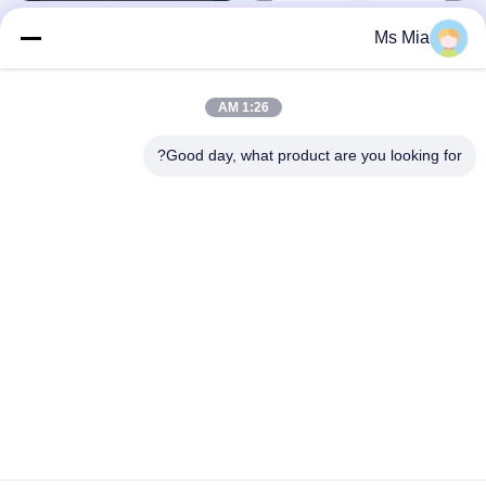
تعمل مقابض الخزائن الكريستالية
هدية حامل قارورة محفورة مخصصة
Ms Mia
البرونزية على ترقية مطبخك
معدات معدنية مخصصة
معدات معدنية مخصصة
January 27, 2026
January 27, 2026
1:26 AM
Good day, what product are you looking for?
02:47
00:29
ما الذي يمكن لمصنع معالجة CNC المهنية
جولة في المصنع
فعله؟
فيديوهات أخرى
فيديوهات أخرى
November 04, 2024
March 04, 2025
00:22
00:12
أجزاء ملحقات صناعية معدنية مخصصة من
تخصيص الوزن الخفيف CNC TC4
الفولاذ المقاوم للصدأ
التيتانيوم تحولت أجزاء صغيرة لمراقب