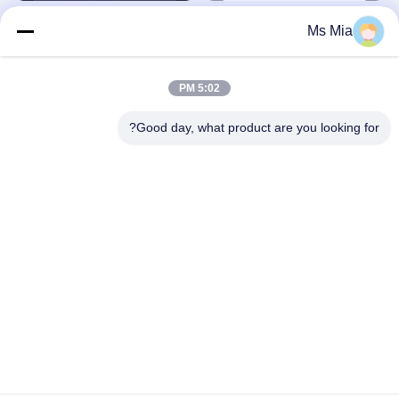
حلقة تسلق من الفولاذ المقاوم للصدأ 304
هدية حامل قارورة محفورة مخصصة
Ms Mia
بخطاف على شكل حرف D
معدات معدنية مخصصة
معدات معدنية مخصصة
January 27, 2026
January 27, 2026
5:02 PM
Good day, what product are you looking for?
02:47
00:29
ما الذي يمكن لمصنع معالجة CNC المهنية
جولة في المصنع
فعله؟
فيديوهات أخرى
فيديوهات أخرى
November 04, 2024
March 04, 2025
00:22
00:12
أجزاء ملحقات صناعية معدنية مخصصة من
تخصيص الوزن الخفيف CNC TC4
الفولاذ المقاوم للصدأ
التيتانيوم تحولت أجزاء صغيرة لمراقب