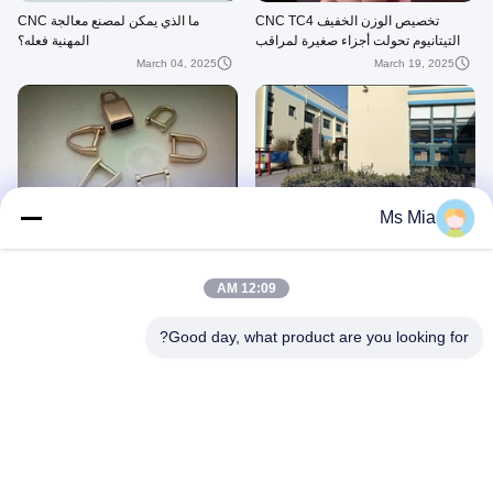
تخصيص الوزن الخفيف CNC TC4
ما الذي يمكن لمصنع معالجة CNC
التيتانيوم تحولت أجزاء صغيرة لمراقب
المهنية فعله؟
بلوتوث
March 04, 2025
March 19, 2025
00:08
02:47
Ms Mia
جولة في المصنع
مرآة تلميع مخصص المعادن الأجهزة عالية
الدقة مكافحة الصدأ
November 04, 2024
October 15, 2020
12:09 AM
Good day, what product are you looking for?
00:08
00:10
أجهزة معدنية مخصصة احترافية مصقولة
أجهزة معدنية مخصصة مصقولة من الفولاذ
مضادة للتآكل
المقاوم للصدأ عالية الدقة
October 15, 2020
October 15, 2020