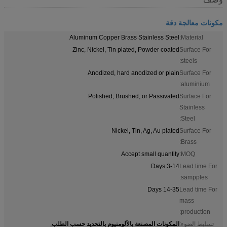
مكونات معالجة دقة
Aluminum Copper Brass Stainless Steel
Material:
Zinc, Nickel, Tin plated, Powder coated
Surface For
steels:
Anodized, hard anodized or plain
Surface For
aluminium:
Polished, Brushed, or Passivated
Surface For
Stainless
Steel:
Nickel, Tin, Ag, Au plated
Surface For
Brass:
Accept small quantity
MOQ:
3-14 Days
Lead time For
sampples:
14-35 Days
Lead time For
mass
production:
المكونات المصنعة بالآلومنيوم بالتحديد حسب الطلب
تسليط الضوء:
,