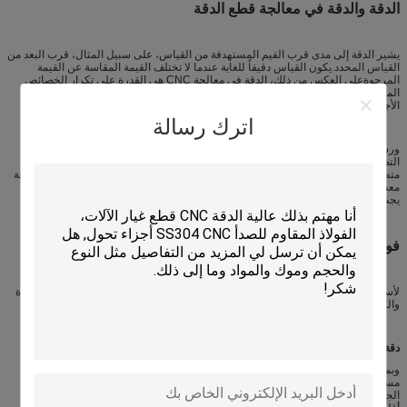
الدقة والدقة في معالجة قطع الدقة
يشير الدقة إلى مدى قرب القيم المستهدفة من القياس، على سبيل المثال، قرب البعد من
القياس المحدد.يكون القياس دقيقاً للغاية عندما لا تختلف القيمة المقاسة عن القيمة
المرجوةعلى العكس من ذلك، الدقة في معالجة CNC هي القدرة على تكرار الخصائص
المتسقة عبر عدة وحدات معالجة.الدقة تمثل درجة القرب/القرب من قياسين أو أكثر من
الأجزاء المصنعة.
اترك رسالة
ورشة عمل آلة CNC يمكن أن تلبي متطلبات الأبعاد الخاصة بك لأجزاء متعددة من نفس
التصميم عندما يمكن أن تلبي متطلبات الدقة الخاصة بك.ويمكن لمحل آلات الدقة تلبية
متطلبات الدقة والدقة مع أساس قوي للجودةيجب أن يمتلك مزود قطع الغيار المعدة بدقة
معدات متطورة وعمليات متقدمة لتحقيق عملية معالجة دقيقة.هذه الشركات/الشركات
يجب أن تستثمر بشكل كبير في نظم مراقبة الجودة.
فوائد استخدام القطع المعدنية الدقيقة
لأسباب عديدة، وجدت المكونات المعدنية الدقيقة مفيدة في صناعات مختلفة حيث الجودة
والكفاءة والدقة هي الأهمية القصوى. بعض هذه المزايا الهامة تشمل:
دقة عالية وتناسق
وبما أن التصنيع الدقيق يسمح بتسامحات أكثر صرامة ، فإن الأجزاء المصنعة تمتلك
مستويات عالية من الدقة والاتساق الحاسمة لتطبيقات السيارات والطب والفضاء
الجوي.الأجزاء المعدنية بدقة غالبا ما تكون متسقة من دفعة إلى أخرى، مما يؤدي إلى عدد