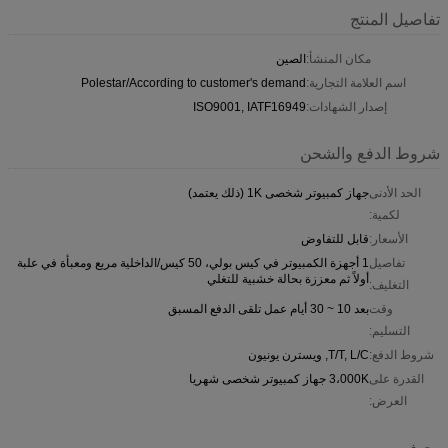
تفاصيل المنتج
مكان المنشأ:
الصين
اسم العلامة التجارية:
Polestar/According to customer's demand
إصدار الشهادات:
ISO9001, IATF16949
شروط الدفع والشحن
الحد الأدنى
جهاز كمبيوتر شخصى 1K (ذلك يعتمد)
لكمية:
الأسعار:
قابل للتفاوض
تفاصيل
1 أجهزة الكمبيوتر في كيس بولي، 50 كيس/الداخلية مربع ومعبأة في علبة
أولاً ثم معززة بحالة خشبية للتغلي
التغليف:
وقت
بعد 10 ~ 30 أيام عمل تلقى الدفع المسبق
التسليم:
شروط الدفع:
T/T, L/C, ويسترن يونيون
القدرة على
3،000K جهاز كمبيوتر شخصى شهريا
العرض:
وصف