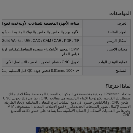
المواصفات
الحرف
صناعة الأجهزة المخصصة للصناعات الأولية
خدمة قطع الد
المواد المتاحة
الألومنيوم والنحاس والنحاس والفولاذ المقاوم للصدأ والف
أشكال الرسم
 DWG) ، Solid Works ، UG ، CAD / CAM / CAE ، PDF ، TIF
معدات الاختبار
CMM؛المجهر الأداة؛ذراع متعددة المفاصل؛مقياس ار
قياس الخام.
عملية التوقف الواحد
تحويل CNC ، قطع الطحن ، الحفر ، التسلسل الآلي ، الطحن ، قطع الأسلاك EDM ، معالجة السطح ، الخ
التسامح
+/- 0.01mm، 100٪ فحص جودة QC قبل التسليم، يمكن أن توفر نموذج فحص الجودة.
لماذا اخترتنا؟
منتجات Polestar المعدنية متخصصة في المكونات المعدنية المخصصة وفقًا لاحتياجاتك
ومتطلباتك الفريدة. تكنولوجيا الإنتاج الرئيسية هي معالجة CNC ، بما في ذلك تحويل CNC
، طحن CNC ،و EDMنحن جيدون في دمج عمليات إنتاج المعادن المختلفة لإيجاد الطريقة
الأنسب لإكمال تطوير المنتجات الجديدة.ليزر / قطع الأسلاك، المعادن المسحوقة، MIM
وغيرها من العمليات لاستكمال العملية الأمامية، مما يساعد على خفض تكلفة التصنيع
CNC.