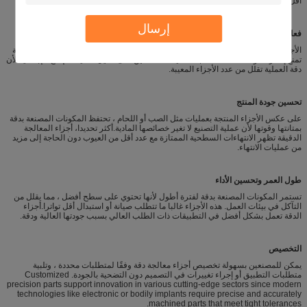
أقل من الأخطاء والتباينات.
إرسال
فعالة من حيث التكلفة
الأجزاء المعدّلة بدقة هي في الغالب فعالة من حيث التكلفة لأن دقة عملية التصنيع العالية
تمنع إهدار المواد.تساعد المعالجة الدقيقة المصنعين على تقليل تكاليف الإنتاج الإجمالية لأن
دقة العملية تقلل من عدد الأجزاء المعيبة.
تحسين جودة المنتج
على عكس الأجزاء المنتجة بعمليات مثل الصب أو اللحام ، تحتفظ المكونات المصنعة بدقة
بمتانتها وقوتها لأن عملية التصنيع لا تغير خصائصها المادية.أكثر تحديدا، أجزاء المعالجة
الدقيقة تظهر الانتهاءات السطحية الممتازة مع عدد أقل من العيوب دون الحاجة إلى مزيد
من عمليات الانتهاء.
طول العمر وتحسين الأداء
تستمر المكونات المصنعة بدقة لفترة أطول لأنها تحتوي على سطح أفضل ، مما يقلل من
التآكل في بيئات العمل. هذه الأجزاء غالبا ما تتطلب صيانة أو استبدال أقل تواترا.أجزاء
الدقة تعمل بشكل أفضل في التطبيقات ذات الطلب العالي بسبب جودتها العالية ودقة.
التخصيص
يمكن للمصنعين بسهولة تخصيص أجزاء معالجة دقة وفقًا لمتطلبات محددة ، وتلبية
متطلبات التطبيق أو إجراء تغييرات في التصميم دون التضحية بالجودة. Customized
precision parts support innovation in various cutting-edge sectors since modern
technologies like electronic or bodily implants require precise and accurately
machined parts that meet tight tolerances.