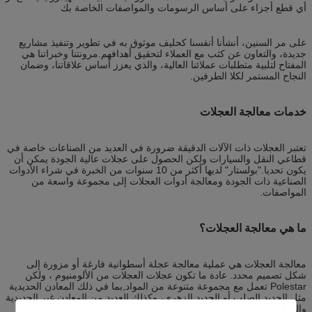
أي قطع أجزاء على أساس الرسومات والمواصفات الخاصة بك
على مر السنين، أنشأنا أنفسنا كحليف موثوق به في تطوير وتنفيذ مشاريع
جديدة، والتعاون عن كثب مع العملاء لتحقيق أهدافهم.مرونتنا وخبراتنا هي
المفتاح لتلبية متطلبات عملائنا العالية، والذي يعزز أساس علاقاتنا، وضمان
النجاح المستمر لكلا الطرفين.
خدمات معالجة العجلات
تعتبر العجلات ذات الآلات الدقيقة ضرورة في العديد من الصناعات ‬خاصة في
قطاعي النقل والسيارات ‬ولكن الحصول على عجلات عالية الجودة يمكن أن
يكون تحديا."بولستار" لديها أكثر من 10 سنوات من الخبرة في شراء الأدوات
الصناعية ذات الجودة ومعالجة أدوات العجلات إلى مجموعة واسعة من
المواصفات.
ما هي معالجة العجلات؟
معالجة العجلات هي عملية معالجة عجلة أسطوانية فارغة أو مزورة إلى
شكل تصميم محدد. عادة ما تكون عجلات العجلات من الألومنيوم ، ولكن
Polestar تعمل مع مجموعة متنوعة من المواد,بما في ذلك المعادن الحديدية
مثل الحديد الصلب أو الحديد الزهري، وكذلك العديد من المعادن غير الحديدية
والبلاستيك.