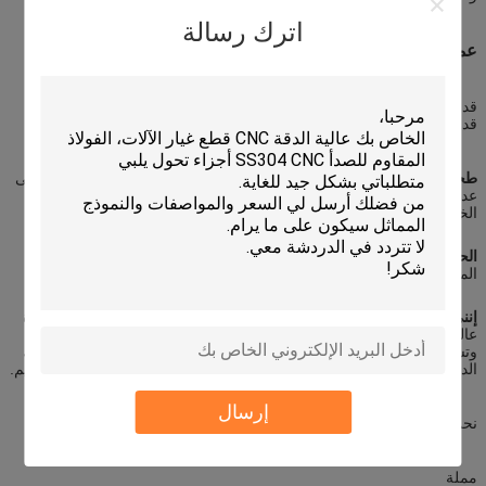
اترك رسالة
عمليات معالجة العجلات
قد تشمل عمليات معالجة العجلات الطحن والحفر والدوران ومجموعة من
قدرات معالجة CNC الأخرى.
طحن.
يستخدم طحن CNC أداة قطع متعددة النقاط قادرة على الدوران على
عدة محاور لضمان المرونة أثناء المعالجة. هذا مفيد عندما تكون التجاويف ،
الخيوط ،ويتطلب فتحات على قطعة العمل.
الحفر
يستخدم الحفر لإنشاء ثقوب من أنواع مختلفة بناءً على قطع الحفر
المحددة وزاوية الحفر.
إنني أستدير
عمليات التشغيل CNC تستخدم محولة لتدوير القطعة في دورة
عالية جدا في كل دقيقة بينما يتم تطبيق أدوات ثابتة على سطحها لقطع
وتشكيل.يمكننا استيعاب مجموعة متنوعة من عمليات التحويل، بما في ذلك
الدوران الكونتوري ، الدوران الشوكي ، الدوران الشكل ، والدوران المستقيم.
إرسال
نحن نمتلك أيضا مجموعة متنوعة من إمكانيات التصنيع CNC الأخرى، مثل:
مملة