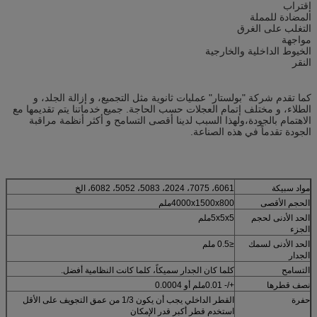
إقتراب
المضادة للمملة
التغلب على الغرق
مواجهة
الخيوط الداخلية والخارجية
النقر
كما تقدم شركة "بولستار" عمليات ثانوية مثل التجميع، و إزالة الجلد، و
الطلاء، و مختلف إتمام العجلات حسب الحاجة. جميع خدماتنا يتم تقديمها مع
الاهتمام بالجودة،ولهذا السبب لدينا أقصى التسامح و أكثر أنظمة مراقبة
الجودة تقدماً في هذه الصناعة.
مواد سبيكة
6061، 7075، 2024، 5083، 5052، 6082، الخ
الحجم الأقصى
4000x1500x800ملم
الحد الأدنى لحجم
5x5x5ملم
الجزء
الحد الأدنى لسمك
≤0.5 ملم
الجدار
التسامح
كلما كان الجدار سميكاً، كلما كانت النظامية أفضل.
نصف قطرها
+/- 0.01ملم أو 0.0004
حفرة
القطر الداخلي يجب أن يكون 1/3 من عمق التجويف على الأقل
استخدم قطر أكبر قدر الإمكان