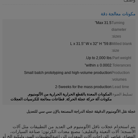
مكونات معالجة دقة
Max 31.5”
Turning
diameter
sizes:
59.8” L x 31.5” W x 32” H
Milled blank
size:
Up to 2,000 lbs.
Part weight:
within ± 0.0002”
Tolerances:
Small batch prototyping and high-volume production
Production
volumes:
2-5weeks for the mass production
Lead time:
المكونات المعدة بالقطع الحرارية الحرارية من الألومنيوم
تسليط الضوء:
,
مكونات آلة حركة عجلة الحركة
قطاعات معالجة للكرسيات العجلات
,
عجلة نقل الألومنيوم الدقيقة عجلة الدراجة المصنعة بالإن سي سي للتعديل
يتم استخدام عجلات ناقل الألومنيوم في العديد من التطبيقات مثل آلات
الأنسجة؛ آلات التعبئة والتغليف؛ مصنع معدات الكرتون؛ صناعة السيارات،
الفضاء، عناصر الدراجات.آلات المعدات الزراعيةالتطبيقات الهيدروليكية الخ أو