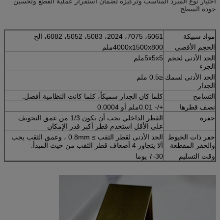
اختيار نوع المبرد المناسب وتركيزه لضمان استقرار عملية القطع وتحسين
جودة السطح.
مواد سبيكة
6061، 7075، 2024، 5083، 5052، 6082، الخ
الحجم الأقصى
4000x1500x800ملم
الحد الأدنى لحجم
5x5x5ملم
الجزء
الحد الأدنى لسمك
≤0.5 ملم
الجدار
التسامح
كلما كان الجدار سميكاً، كلما كانت النظامية أفضل.
نصف قطرها
+/- 0.01ملم أو 0.0004
حفرة
القطر الداخلي يجب أن يكون 1/3 من عمق التجويف
على الأقل استخدم قطر أكبر قدر الإمكان
حفر ذات الخيوط
الحد الأدنى لقطر الثقب ≥ 0.8mm ، وعمق الثقب يجب
والحفر المقطعة
ألا يتجاوز 4 أضعاف قطر الثقب من حيث المبدأ.
وقت التسليم
7-30 يوما