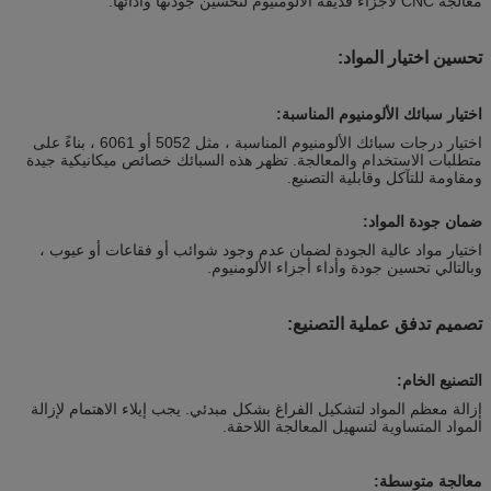
معالجة CNC لأجزاء قذيفة الألومنيوم لتحسين جودتها وأدائها.
تحسين اختيار المواد:
اختيار سبائك الألومنيوم المناسبة:
اختيار درجات سبائك الألومنيوم المناسبة ، مثل 5052 أو 6061 ، بناءً على
متطلبات الاستخدام والمعالجة. تظهر هذه السبائك خصائص ميكانيكية جيدة
ومقاومة للتآكل وقابلية التصنيع.
ضمان جودة المواد:
اختيار مواد عالية الجودة لضمان عدم وجود شوائب أو فقاعات أو عيوب ،
وبالتالي تحسين جودة وأداء أجزاء الألومنيوم.
تصميم تدفق عملية التصنيع:
التصنيع الخام:
إزالة معظم المواد لتشكيل الفراغ بشكل مبدئي. يجب إيلاء الاهتمام لإزالة
المواد المتساوية لتسهيل المعالجة اللاحقة.
معالجة متوسطة: