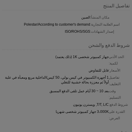
تفاصيل المنتج
مكان المنشأ:
الصين
اسم العلامة التجارية:
Polestar/According to customer's demand
إصدار الشهادات:
ISO/ROHS/SGS
شروط الدفع والشحن
الحد الأدنى
جهاز كمبيوتر شخصى 1K (ذلك يعتمد)
لكمية:
الأسعار:
قابل للتفاوض
تفاصيل
1 أجهزة الكمبيوتر في كيس بولي، 50 كيس/الداخلية مربع ومعبأة في علبة
أولاً ثم معززة بحالة خشبية للتغلي
التغليف:
وقت
بعد 10 ~ 30 أيام عمل تلقى الدفع المسبق
التسليم:
شروط الدفع:
T/T, L/C, ويسترن يونيون
القدرة على
3،000K جهاز كمبيوتر شخصى شهريا
العرض:
وصف