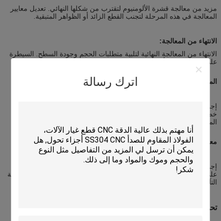
مزيد من معالجة قشرة الألومنيوم لتقترب من شكلها النهائي. تعديل معايير
المعالجة في هذه المرحلة لتجنب القطع الزائد أو الظواهر المتبقية.
الانتهاء من المعالجة:
الانتهاء من المعالجة النهائية لتلبية متطلبات الحجم وجودة السطح. السيطرة
على معايير القطع أمر حاسم لضمان استيفاء خشونة السطح للمواصفات.
اترك رسالة
المعالجة الحرارية:
إجراء المعالجة الحرارية على قشرة الألومنيوم حسب الحاجة لتعزيز
خصائصها الميكانيكية ومقاومتها للتآكل. اختيار عمليات المعالجة الحرارية
المناسبة،مثل المعالجة بالحلول أو الشيخوخة.
معالجة السطح:
إجراء معالجة سطحية على قشرة الألومنيوم، مثل التشحيم أو الطلاء، بناءً
على المتطلبات.اختيار طرق معالجة السطح المناسبة لتعزيز مظهر ومقاومة
التآكل لأجزاء الألومنيوم.
تحسين معايير التصنيع: