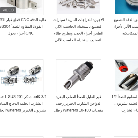
ISO وافق الدقة التصنيع
الأجهزة للدراجات النارية / سيارات
عالية الدقة CNC قطع غيار ال
ب الآلي لأجزاء
التصنيع باستخدام الحاسب الآلي
الفولاذ المقاوم للصدأ 304
لميكانيكية
الطحن أجزاء الحديد وتطرق طلاء
CNC أجزاء تحول
التصنيع باستخدام الحاسب الآلي
التلقائي الفولاذ المقاوم للصدأ 1/2
غير القابل للصدأ الصلب البقرة
3/4 &quot;ذكر 1
ير الحلمة يشربون،
الدواجن الشارب الخنزير زحف
الشارب الحلمة الدجاج المياه
اء الشارب
مغذيات Waterers 10-100 رطل
يشربون الخنزير waterers الحلمة