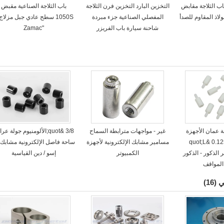
ل باب الثلاجة مقابض
التخزين البارد التخزين فرن الثلاجة
باب الثلاجة الصناعية مقبض
لاذ المقاوم للصدأ
المفصلي الصناعية جزء مبردة
شاحنة سيارة باب الفريزر
"Zamac
عمان الأجهزة
غير - مواجهات مترابطة السماح
3/8 &quot;الألومنيوم جولة عر
الإلكترونية 0.125 &quot;L
مسامير مشابك الإلكترونية لأجهزة
ساحة فاصل الإلكترونية مشابك 
q; قطر الذكور - الذكور
الكمبيوتر
إسو / دين القياسية
المواقف
ي
(16)