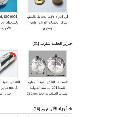
أوم أجزاء الآلات الدقة نك بالقطع
 9001
مركز الخدمات الأدوات، طحن،
باستخدام الحاس
وتطرق
الأجهزة ا
خنزير الحلمة شارب
(21)
المضادة - التآكل الفولاذ المقاوم
للصدأ 201 الماشية الحيوانية
&quot;خنز
الشرب السلطانية حجم 290mm
خنزير الم
نك أجزاء الألومنيوم
(16)