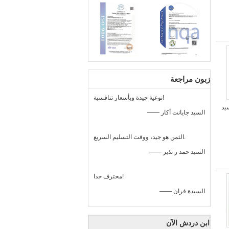
زبون مراجعة
نوعية جيدة وبأسعار تنافسية!
بأكسيد
—— السيد جايانت أكار
الثمن هو جيد، ووقت التسليم السريع.
—— السيد حمد ر نذير
محترف جدا!
—— السيدة فران
ابن دردش الآن