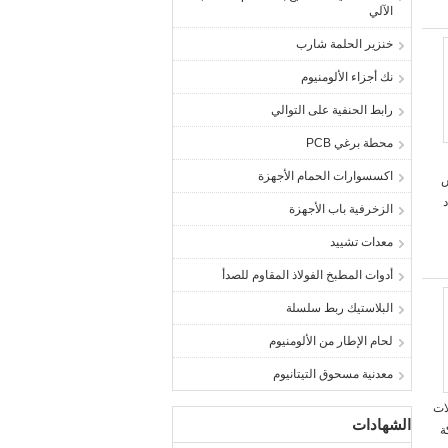
الآلي
خنزير الحلمة شارب
نك أجزاء الألومنيوم
رابط الحنفية على التوالي
محطة برغي PCB
اكسسوارات الحمام الأجهزة
بس
د
الزخرفية باب الأجهزة
معدات تشييد
أدوات المطبخ الفولاذ المقاوم للصدأ
البلاستيك ربط سلسلة
لحام الإطار من الألومنيوم
معدنية مسحوق التيتانيوم
ات
الشهادات
ة