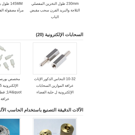
230mm طول التخزين المفصلي
145MM طو
الثلاجة والبريد الفرن سحب مقبض
مرآة مصقولة الفو
الباب
السحابات الإلكترونية
(20)
10-32 النحاس الذكور الإناث
مخصص بورصة 
عرافة الموازين السحابات
الإلكترونية ل حلبة الفضاء
1/4&uot
عرافة 
الآلات الدقيقة التصنيع باستخدام الحاسب الآل