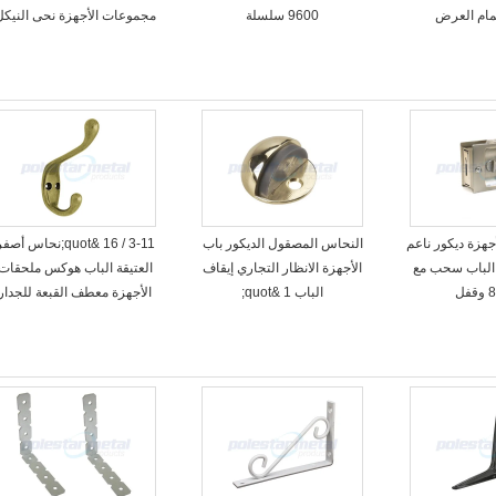
ام العرض
9600 سلسلة
مجموعات الأجهزة نحى النيكل
جهزة ديكور ناعم
النحاس المصقول الديكور باب
3-11 / 16 &quot;نحاس أصف
 الباب سحب مع
الأجهزة الانظار التجاري إيقاف
العتيقة الباب هوكس ملحقات
ل
الباب 1 &quot;
الأجهزة معطف القبعة للجدار