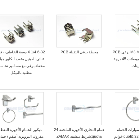
أفقية / رأسية M3 M4 برغي PCB
محطة برغي الثقيلة PCB
6-32 X 1/4 بوصة الخاطف - 
سلك محطات موصلات 45 درجة
ثنائي الفينيل متعدد الكلور جب
ينات
محطة برغي مع مسامير نحاسي
مطلية بالنيكل
وارات الحمام
حمام التجاري الأجهزة الملحقة 24
ديكور الحمام الأجهزة النفط
الأجهزة، 7-3 / 32 &quot;خواتم
&quot;شريط منشفة ZAMAK
مفروك البرونزية أطقم / حمام