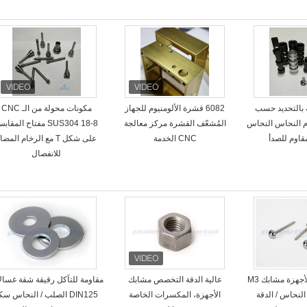
 بالتحديد حسب
6082 قشرة الألومنيوم للجهاز
مكونات محولة من الـ CNC
م النحاس النحاس
المُشعّف القشرة مركز معالجة
SUS304 18-8 مفتاح المقا
مقاوم للصدأ
CNC الخدمة
على شكل T مع الرخام المضا
للانفصال
ISO التخصص الأجهزة مشابك M3
عالية الدقة التخصص مشابك
مقاومة للتآكل رقيقة شقة غسال
لنحاس / الدقة
الأجهزة، المكسرات الخاصة
DIN125 الصلب / النحاس سك