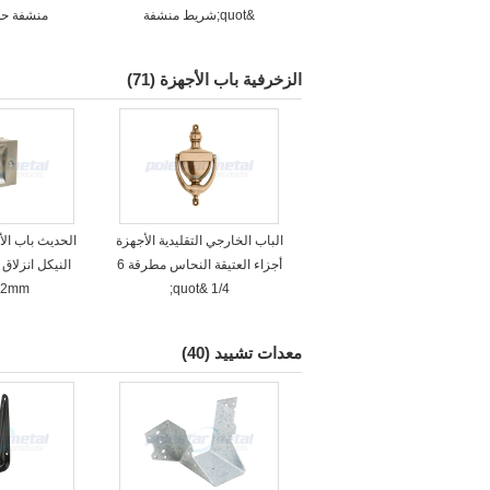
&quot;شريط منشفة
منشفة حم
الزخرفية باب الأجهزة
(71)
الباب الخارجي التقليدية الأجهزة
الحديث باب الأ
أجزاء العتيقة النحاس مطرقة 6
النيكل انزلاق
1/4 &quot;
82mm وقف
معدات تشييد
(40)