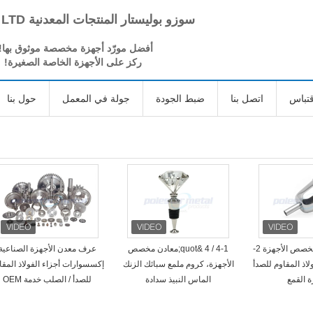
سوزو بوليستار المنتجات المعدنية CO، LTD
أفضل مورّد أجهزة مخصصة موثوق بها!
ركز على الأجهزة الخاصة الصغيرة!
تباس
اتصل بنا
ضبط الجودة
جولة في المعمل
حول بنا
الدقة المعادن مخصص الأجهزة 2-
4-1 / 4 &quot;معادن مخصص
عرف معدن الأجهزة الصناعية
&quot;الفولاذ المقاوم للصدأ
الأجهزة، كروم ملمع سبائك الزنك
إكسسوارات أجزاء الفولاذ المقا
ة القمع
الماس النبيذ سدادة
للصدأ / الصلب خدمة OEM