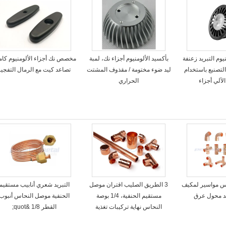
لألومنيوم التبريد زعنفة
بأكسيد الألومنيوم أجزاء نك، لمبة
مخصص نك أجزاء الألومنيوم كامي
التصنيع باستخدام
ليد ضوء مختومة / مقذوف المشتت
تصاعد كيت مع الرمال التفجير
آلي أجزاء
الحراري
T النحاس مواسير لمكيف
3 الطريق الصليب اقتران موصل
التبريد شعري أنابيب مستقيم
ريد محول عرق
مستقيم الحنفية، 1/4 بوصة
الحنفية موصل النحاس أنبوب
النحاس نهاية تركيبات تغذية
القطر 1/8 &quot;