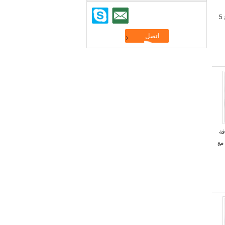
1050S سطح عادي جبل مزلاج 5
افة
مع