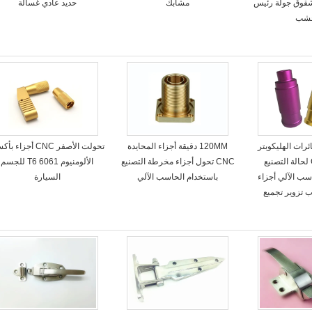
قوق جولة رئيس
مشابك
حديد عادي غسالة
خشب
ت RC طائرات الهليكوبتر
120MM دقيقة أجزاء المحايدة
تحولت الأصفر CNC أجزاء 
CATRIDGE لحالة التصنيع
CNC تحول أجزاء مخرطة التصنيع
الألومنيوم 6061 T6 للجسم
سب الآلي أجزاء
باستخدام الحاسب الآلي
السيارة
تزوير تجميع