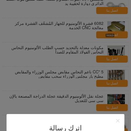
الدائري دوارة لحقيبة يد
اتصل بنا
6082 قشرة الألومنيوم للجهاز المُشعّف القشرة مركز
معالجة CNC الخدمة
اتصل بنا
مكونات معدلة بالتحديد حسب الطلب الألومنيوم النحاس
النحاس الفولاذ المقاوم للصدأ
اتصل بنا
5 "CC ناعم النحاس مقابض مجلس الوزراء والمقابض
مطبخ بار مجلس الوزراء سحب مقابض
اتصل بنا
عجلة نقل الألومنيوم الدقيقة عجلة الدراجة المصنعة بالإن
سي سي للتعديل
اتصل بنا
مقاومة للتآكل رقيقة شقة غسالات DIN125 الصلب /
النحاس سكة حديد عادي غسالة
اترك رسالة