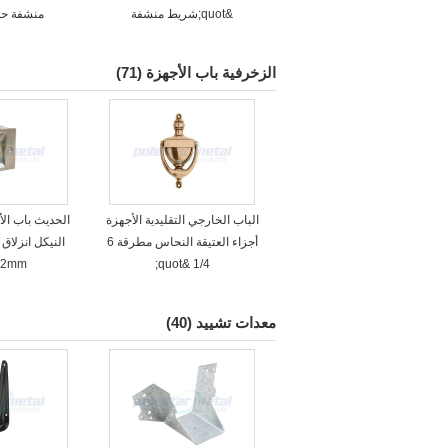
&quot;شريط منشفة
منشفة حم
الزخرفية باب الأجهزة
(71)
الباب الخارجي التقليدية الأجهزة
الحديث باب الأ
أجزاء العتيقة النحاس مطرقة 6
النيكل انزلاق
1/4 &quot;
82mm وقف
معدات تشييد
(40)