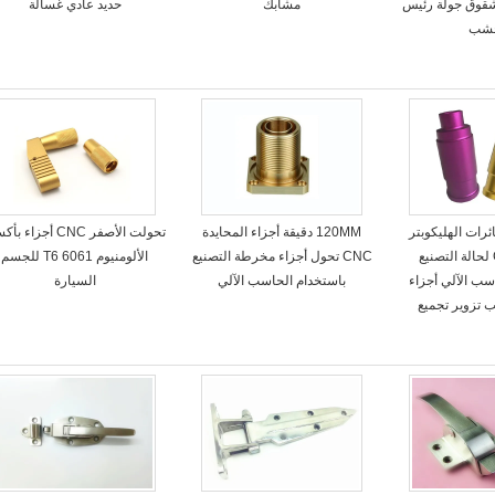
قوق جولة رئيس
مشابك
حديد عادي غسالة
خشب
ت RC طائرات الهليكوبتر
120MM دقيقة أجزاء المحايدة
تحولت الأصفر CNC أجزاء 
CATRIDGE لحالة التصنيع
CNC تحول أجزاء مخرطة التصنيع
الألومنيوم 6061 T6 للجسم
سب الآلي أجزاء
باستخدام الحاسب الآلي
السيارة
تزوير تجميع