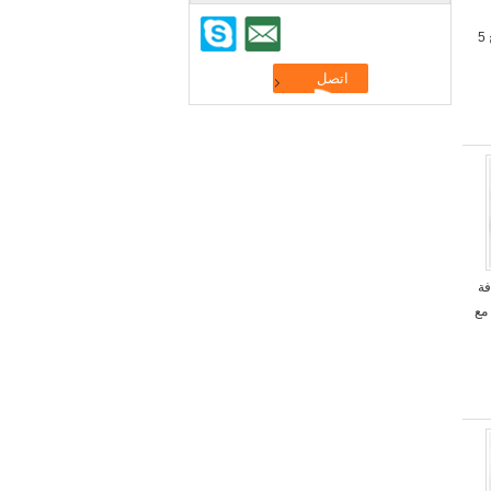
1050S سطح عادي جبل مزلاج 5
افة
مع