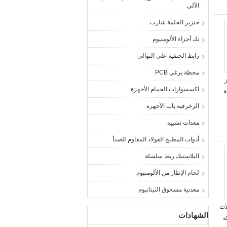
الآلي
خنزير الحلمة شارب
نك أجزاء الألومنيوم
رابط الحنفية على التوالي
محطة برغي PCB
ز
اكسسوارات الحمام الأجهزة
ة
الزخرفية باب الأجهزة
معدات تشييد
أدوات المطبخ الفولاذ المقاوم للصدأ
البلاستيك ربط سلسلة
لحام الإطار من الألومنيوم
معدنية مسحوق التيتانيوم
ات
الشهادات
ة