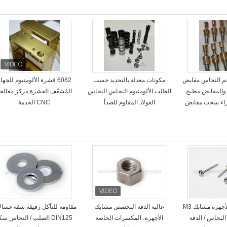
quot; ناعم النحاس مقابض
مكونات معدلة بالتحديد حسب
6082 قشرة الألومنيوم للجها
والمقابض مطبخ
الطلب الألومنيوم النحاس النحاس
المُشعّف القشرة مركز معالج
راء سحب مقابض
الفولاذ المقاوم للصدأ
CNC الخدمة
ISO التخصص الأجهزة مشابك M3
عالية الدقة التخصص مشابك
مقاومة للتآكل رقيقة شقة غسال
لنحاس / الدقة
الأجهزة، المكسرات الخاصة
DIN125 الصلب / النحاس سك