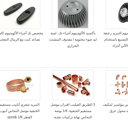
لألومنيوم التبريد زعنفة
بأكسيد الألومنيوم أجزاء نك، لمبة
مخصص نك أجزاء الألومنيوم كامي
التصنيع باستخدام
ليد ضوء مختومة / مقذوف المشتت
تصاعد كيت مع الرمال التفجير
آلي أجزاء
الحراري
T النحاس مواسير لمكيف
3 الطريق الصليب اقتران موصل
التبريد شعري أنابيب مستقيم
ريد محول عرق
مستقيم الحنفية، 1/4 بوصة
الحنفية موصل النحاس أنبوب
النحاس نهاية تركيبات تغذية
القطر 1/8 &quot;