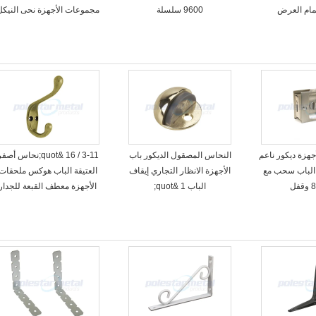
ام العرض
9600 سلسلة
مجموعات الأجهزة نحى النيكل
جهزة ديكور ناعم
النحاس المصقول الديكور باب
3-11 / 16 &quot;نحاس أصف
 الباب سحب مع
الأجهزة الانظار التجاري إيقاف
العتيقة الباب هوكس ملحقات
ل
الباب 1 &quot;
الأجهزة معطف القبعة للجدار