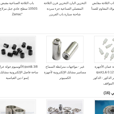
ل باب الثلاجة مقابض
التخزين البارد التخزين فرن الثلاجة
باب الثلاجة الصناعية مقبض
لاذ المقاوم للصدأ
المفصلي الصناعية جزء مبردة
شاحنة سيارة باب الفريزر
"Zamac
عمان الأجهزة
غير - مواجهات مترابطة السماح
3/8 &quot;الألومنيوم جولة عر
الإلكترونية 0.125 &quot;L
مسامير مشابك الإلكترونية لأجهزة
ساحة فاصل الإلكترونية مشابك 
q; قطر الذكور - الذكور
الكمبيوتر
إسو / دين القياسية
المواقف
ي
(16)