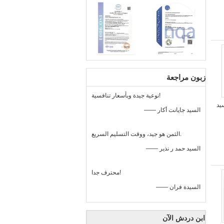
زبون مراجعة
نوعية جيدة وبأسعار تنافسية!
بأكسيد
—— السيد جايانت أكار
الثمن هو جيد، ووقت التسليم السريع.
—— السيد حمد ر نذير
محترف جدا!
—— السيدة فران
ابن دردش الآن