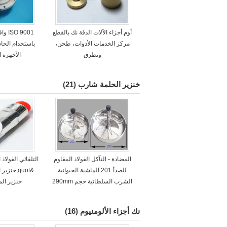
أوم أجزاء الآلات الدقة نك بالقطع
 9001
مركز الخدمات الأدوات، طحن،
باستخدام الحاس
وتطرق
الأجهزة ا
خنزير الحلمة شارب
(21)
المضادة - التآكل الفولاذ المقاوم
للصدأ 201 الماشية الحيوانية
&quot;خنز
الشرب السلطانية حجم 290mm
خنزير الم
نك أجزاء الألومنيوم
(16)