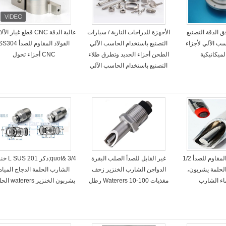
ISO وافق الدقة التصنيع
الأجهزة للدراجات النارية / سيارات
عالية الدقة CNC قطع غيار ال
ب الآلي لأجزاء
التصنيع باستخدام الحاسب الآلي
الفولاذ المقاوم للصدأ 304
لميكانيكية
الطحن أجزاء الحديد وتطرق طلاء
CNC أجزاء تحول
التصنيع باستخدام الحاسب الآلي
التلقائي الفولاذ المقاوم للصدأ 1/2
غير القابل للصدأ الصلب البقرة
3/4 &quot;ذكر 1
ير الحلمة يشربون،
الدواجن الشارب الخنزير زحف
الشارب الحلمة الدجاج المياه
اء الشارب
مغذيات Waterers 10-100 رطل
يشربون الخنزير waterers الحلمة