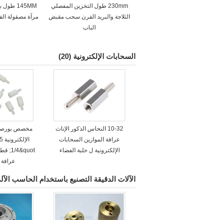
230mm طول التخزين المفصلي
145MM طو
الثلاجة والبريد الفرن سحب مقبض
مرآة مصقولة الفو
الباب
السحابات الإلكترونية
(20)
10-32 النحاس الذكور الإناث
مخصص بورصة 
عرافة الموازين السحابات
الإلكترونية ل حلبة الفضاء
1/4&uot
عرافة 
الآلات الدقيقة التصنيع باستخدام الحاسب الآل