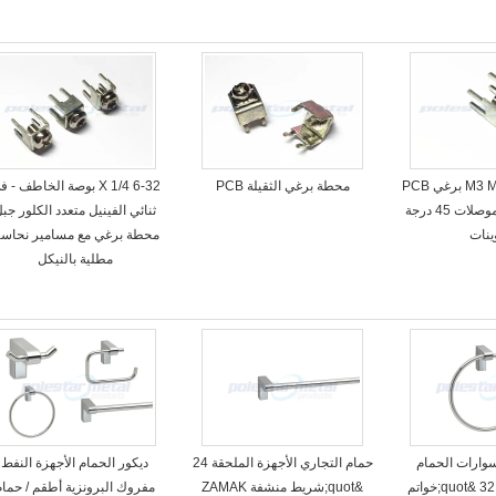
أفقية / رأسية M3 M4 برغي PCB
محطة برغي الثقيلة PCB
6-32 X 1/4 بوصة الخاطف - 
سلك محطات موصلات 45 درجة
ثنائي الفينيل متعدد الكلور جب
ينات
محطة برغي مع مسامير نحاسي
مطلية بالنيكل
وارات الحمام
حمام التجاري الأجهزة الملحقة 24
ديكور الحمام الأجهزة النفط
الأجهزة، 7-3 / 32 &quot;خواتم
&quot;شريط منشفة ZAMAK
مفروك البرونزية أطقم / حمام