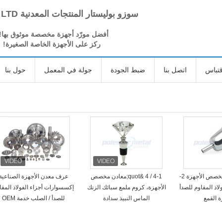
سوزو بوليستار المنتجات المعدنية CO، LTD
أفضل مورّد أجهزة مخصصة موثوق بها!
ركز على الأجهزة الخاصة الصغيرة!
تباس
اتصل بنا
ضبط الجودة
جولة في المعمل
حول بنا
الدقة المعادن مخصص الأجهزة 2-
4-1 / 4 &quot;معادن مخصص
عرف معدن الأجهزة الصناعية
&quot;الفولاذ المقاوم للصدأ
الأجهزة، كروم ملمع سبائك الزنك
إكسسوارات أجزاء الفولاذ المقا
ة القمع
الماس النبيذ سدادة
للصدأ / الصلب خدمة OEM