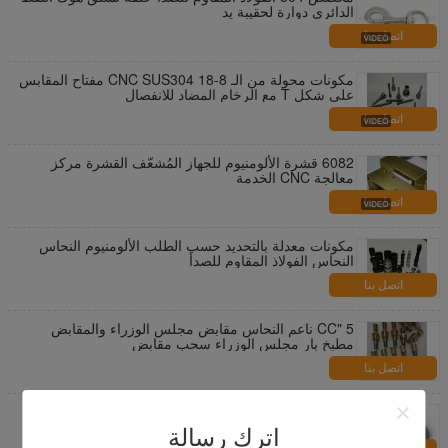
الدائري دوارة لحقيبة يد
اتصل بنا
مكونات محولة من الـ CNC SUS304 18-8 مفتاح المقابس
على شكل T مع الرخام المضاد للانفصال
اتصل بنا
6082 قشرة الألومنيوم للجهاز المُشعّف القشرة مركز
معالجة CNC الخدمة
اتصل بنا
مكونات معدلة بالتحديد حسب الطلب الألومنيوم النحاس
النحاس الفولاذ المقاوم للصدأ
اتصل بنا
5 "CC ناعم النحاس مقابض مجلس الوزراء والمقابض
مطبخ بار مجلس الوزراء سحب مقابض
اتصل بنا
مقاومة للتآكل رقيقة شقة غسالات DIN125 الصلب /
النحاس سكة حديد عادي غسالة
اترك رسالة