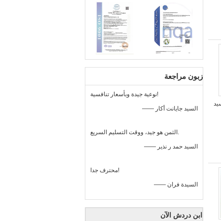
زبون مراجعة
نوعية جيدة وبأسعار تنافسية!
بأكسيد
—— السيد جايانت أكار
الثمن هو جيد، ووقت التسليم السريع.
—— السيد حمد ر نذير
محترف جدا!
—— السيدة فران
ابن دردش الآن