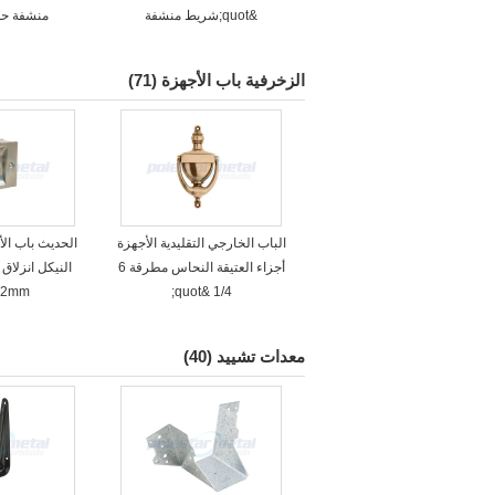
&quot;شريط منشفة
منشفة حم
الزخرفية باب الأجهزة
(71)
الباب الخارجي التقليدية الأجهزة
الحديث باب الأ
أجزاء العتيقة النحاس مطرقة 6
النيكل انزلاق
1/4 &quot;
82mm وقف
معدات تشييد
(40)