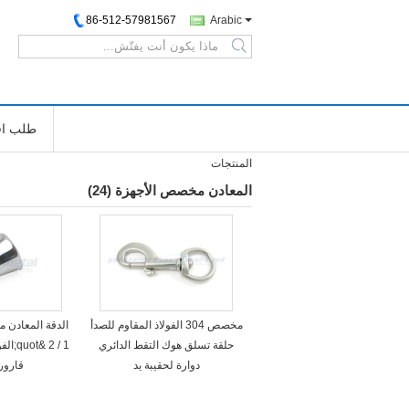
86-512-57981567
Arabic
search
طلب اق
المنتجات
المعادن مخصص الأجهزة
(24)
مخصص 304 الفولاذ المقاوم للصدأ
حلقة تسلق هوك التقط الدائري
1 / 2 
دوارة لحقيبة يد
قارور