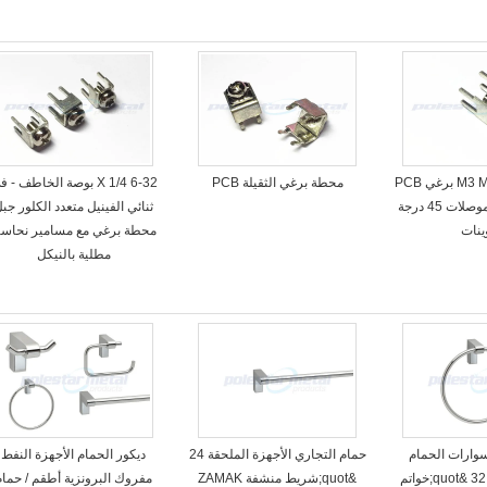
أفقية / رأسية M3 M4 برغي PCB
محطة برغي الثقيلة PCB
6-32 X 1/4 بوصة الخاطف - 
سلك محطات موصلات 45 درجة
ثنائي الفينيل متعدد الكلور جب
ينات
محطة برغي مع مسامير نحاسي
مطلية بالنيكل
وارات الحمام
حمام التجاري الأجهزة الملحقة 24
ديكور الحمام الأجهزة النفط
الأجهزة، 7-3 / 32 &quot;خواتم
&quot;شريط منشفة ZAMAK
مفروك البرونزية أطقم / حمام