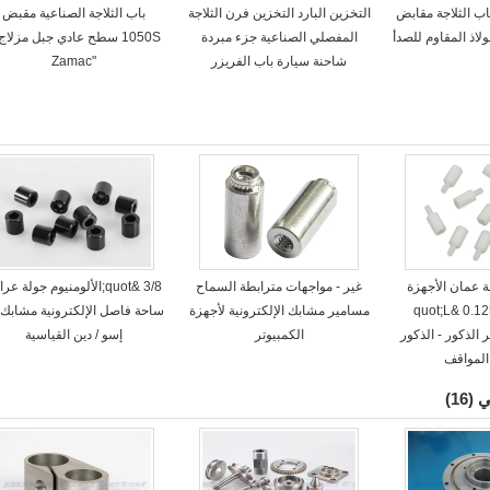
ل باب الثلاجة مقابض
التخزين البارد التخزين فرن الثلاجة
باب الثلاجة الصناعية مقبض
لاذ المقاوم للصدأ
المفصلي الصناعية جزء مبردة
شاحنة سيارة باب الفريزر
"Zamac
عمان الأجهزة
غير - مواجهات مترابطة السماح
3/8 &quot;الألومنيوم جولة عر
الإلكترونية 0.125 &quot;L
مسامير مشابك الإلكترونية لأجهزة
ساحة فاصل الإلكترونية مشابك 
q; قطر الذكور - الذكور
الكمبيوتر
إسو / دين القياسية
المواقف
ي
(16)