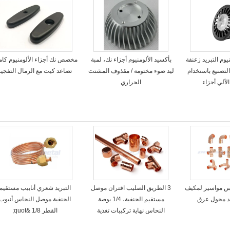
لألومنيوم التبريد زعنفة
بأكسيد الألومنيوم أجزاء نك، لمبة
مخصص نك أجزاء الألومنيوم كامي
التصنيع باستخدام
ليد ضوء مختومة / مقذوف المشتت
تصاعد كيت مع الرمال التفجير
آلي أجزاء
الحراري
T النحاس مواسير لمكيف
3 الطريق الصليب اقتران موصل
التبريد شعري أنابيب مستقيم
ريد محول عرق
مستقيم الحنفية، 1/4 بوصة
الحنفية موصل النحاس أنبوب
النحاس نهاية تركيبات تغذية
القطر 1/8 &quot;