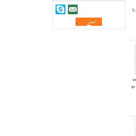
1050S سطح عادي جبل مزلاج 5
افة
مع