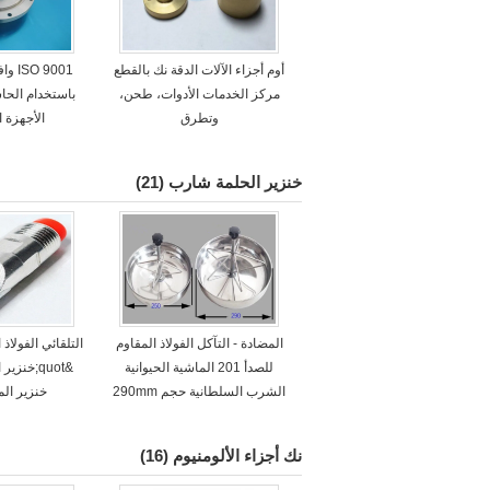
أوم أجزاء الآلات الدقة نك بالقطع
 9001
مركز الخدمات الأدوات، طحن،
باستخدام الحاس
وتطرق
الأجهزة ا
خنزير الحلمة شارب
(21)
المضادة - التآكل الفولاذ المقاوم
للصدأ 201 الماشية الحيوانية
&quot;خنز
الشرب السلطانية حجم 290mm
خنزير الم
نك أجزاء الألومنيوم
(16)